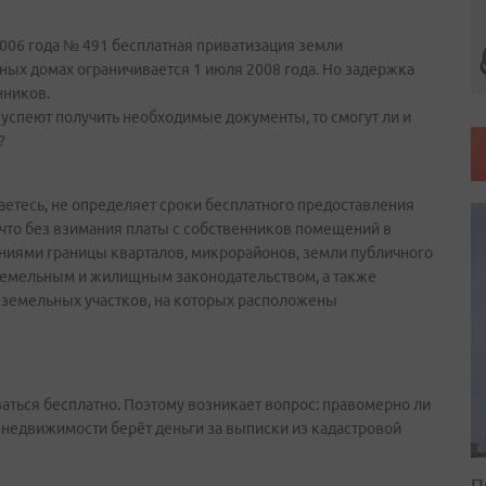
2006 года № 491 бесплатная приватизация земли
х домах ограничивается 1 июля 2008 года. Но задержка
нников.
е успеют получить необходимые документы, то смогут ли и
?
лаетесь, не определяет сроки бесплатного предоставления
 что без взимания платы с собственников помещений в
иями границы кварталов, микрорайонов, земли публичного
 земельным и жилищным законодательством, а также
 земельных участков, на которых расположены
аться бесплатно. Поэтому возникает вопрос: правомерно ли
снедвижимости берёт деньги за выписки из кадастровой
П