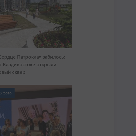
Сердце Патрокла» забилось:
о Владивостоке открыли
овый сквер
3 фото