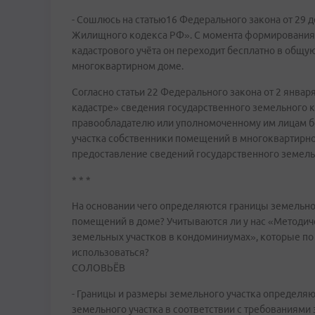
- Сошлюсь на статью16 Федерального закона от 29 
Жилищного кодекса РФ». С момента формирования з
кадастрового учёта он переходит бесплатно в общ
многоквартирном доме.
Согласно статьи 22 Федерального закона от 2 янва
кадастре» сведения государственного земельного к
правообладателю или уполномоченному им лицам б
участка собственники помещений в многоквартирно
предоставление сведений государственного земельн
* * *
На основании чего определяются границы земельног
помещений в доме? Учитываются ли у нас «Методич
земельных участков в кондоминиумах», которые по
использоваться?
СОЛОВЬЁВ
- Границы и размеры земельного участка определя
земельного участка в соответствии с требованиями 