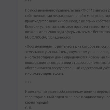
* * *
По постановлению правительства РФ от 13 августа 
собственниками жилых помещений в многоквартирны
происходит по вине чиновников, а не самих собстве
Если они успеют заявить свое право на землю, но н
позже 1 июля 2008 года оформить землю бесплатно
М. ВОЛКОВА, г. Владивосток
- Постановление правительства, на которое вы ссы
земельного участка. Этим документом установлено,
многоквартирном доме определяются красными лин
пользования в соответствии с градостроительным,
обеспечивается государственный кадастровый учёт
многоквартирные дома.
* * *
Известно, что земля собственникам должна передав
территориальный отдел № 11 по г. Владивостоку Ро
карты города?
С. Л.