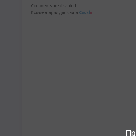
Comments are disabled
Комментарии для сайта
Cackl
e
Пр