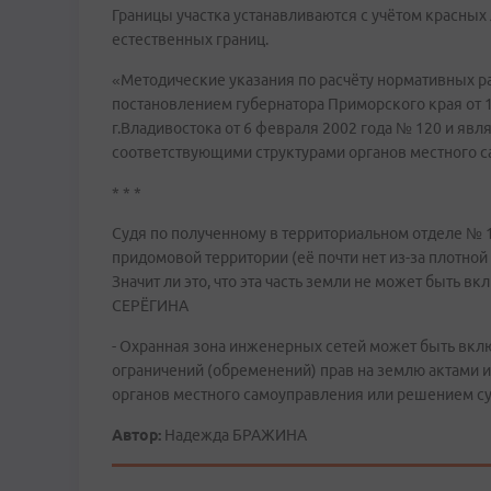
Границы участка устанавливаются с учётом красных 
естественных границ.
«Методические указания по расчёту нормативных 
постановлением губернатора Приморского края от 1
г.Владивостока от 6 февраля 2002 года № 120 и яв
соответствующими структурами органов местного с
* * *
Судя по полученному в территориальном отделе № 1
придомовой территории (её почти нет из-за плотной
Значит ли это, что эта часть земли не может быть 
СЕРЁГИНА
- Охранная зона инженерных сетей может быть вкл
ограничений (обременений) прав на землю актами и
органов местного самоуправления или решением су
Автор:
Надежда БРАЖИНА