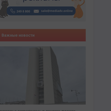
Важные новости
риморье закрепилось в десятке лучших