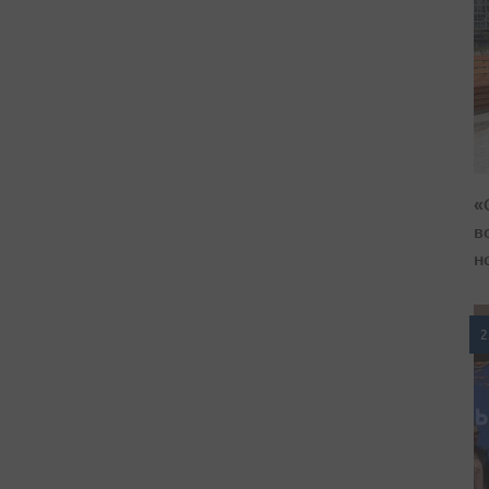
«
в
н
2