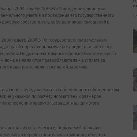
и
декабря 2004 года № 189-ФЗ «О введении в действие
емельного участка и проведения его государственного
17
ую долевую собственность собственников помещений в
ря 2000 года № 280ФЗ «О государственном земельном
адастра об определённом участке предоставляются его
есплатно. Но до окончательного оформления земельного
м доме не являются правообладателями. И плата за
ого кадастра не является платой за землю.
о участка, передаваемого в собственность собственникам
еские указания по расчёту нормативных размеров
 постановлению правительства должны для этого
ются исходя из фактически используемой площади
земельного и градостроительного законодательства.