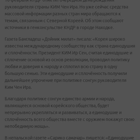
руководителя страны КИМ Чен Ира. Но уже сейчас средства
массовой информации разных стран мира обращаются к
темам, связанным с Северной Кореей. Об этом сообщают
источники в генконсульстве КНДР в городе Находке.
Газета Бангладеш «Дойник милат» писала: «Корея широко
известна международному сообществу как страна единодушия
и сплочённости. Президент КИМ Ир Сен, считая единодушие и
сплочение основой из основ революции, проводил политику
любви и доверия к народу и сплотил всю страну в одну
большую семью. Эти единодушие и сплочённость получили
дальнейшее упрочение при политике сонгун руководителя
Ким Чен Ира.
Благодаря политике сонгун единство армии и народа,
являющееся основой корейского общества, будет
непрерывно укрепляться и развиваться, а единодушие и
сплочённость всего общества вместе с оружием покажут свою
непобедимую мощь».
В непальской газете «Сарико самачар» пишется: «Единодушие