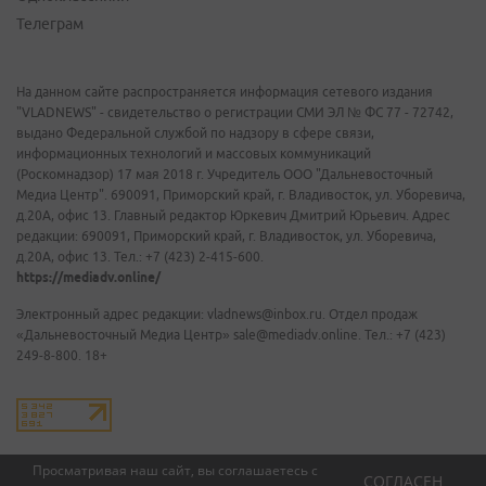
Телеграм
На данном сайте распространяется информация сетевого издания
"VLADNEWS" - свидетельство о регистрации СМИ ЭЛ № ФС 77 - 72742,
выдано Федеральной службой по надзору в сфере связи,
информационных технологий и массовых коммуникаций
(Роскомнадзор) 17 мая 2018 г. Учредитель ООО "Дальневосточный
Медиа Центр". 690091, Приморский край, г. Владивосток, ул. Уборевича,
д.20А, офис 13. Главный редактор Юркевич Дмитрий Юрьевич. Адрес
редакции: 690091, Приморский край, г. Владивосток, ул. Уборевича,
д.20А, офис 13. Тел.: +7 (423) 2-415-600.
https://mediadv.online/
Электронный адрес редакции: vladnews@inbox.ru. Отдел продаж
«Дальневосточный Медиа Центр» sale@mediadv.online. Тел.: +7 (423)
249-8-800. 18+
Просматривая наш сайт, вы соглашаетесь с
СОГЛАСЕН