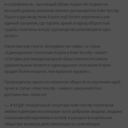
и сплочённость - настоящий облик Кореи. Их поднял на
высший уровень развития именно руководитель Ким Чен Ир.
Под его руководством Корея ещё более упрочилась как
единый организм, где партия, армия и народ общностью
судьбы сплочены вокруг руководства революции в одно
целое».
Пакистанская газета «Белуджистан таймс» в статье
«Единодушное сплочение Кореи и Ким Чен Ир» пишет:
«Сегодня для международной общественности самым
удивительным является единодушное сплочение Кореи -
орудие более мощное, чем ядерное оружие».
Председатель одного из японских обществ по изучению идей
чучхе в статье «Ким Чен Ир - символ суверенитета и
достоинства» написал:
«... В КНДР генеральный секретарь Ким Чен Ир политикой
любви и доверия воспитывает всех добрыми людьми, людьми,
сильными убеждениями и волей, и раскрыл в корейском
обществе великую действительность, отмеченную