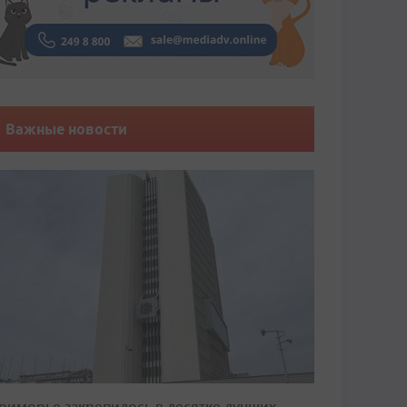
Важные новости
риморье закрепилось в десятке лучших