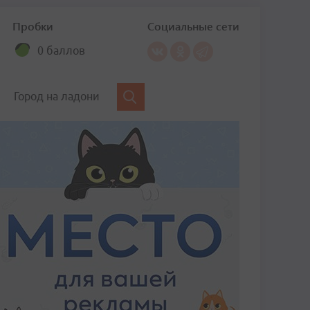
Пробки
Социальные сети
0 баллов
Город на ладони