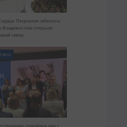
Сердце Патрокла» забилось:
о Владивостоке открыли
овый сквер
3 фото
ествование семейных пар с