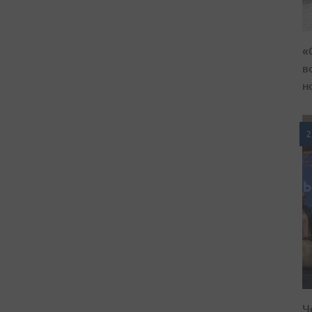
«
в
н
2
Ч