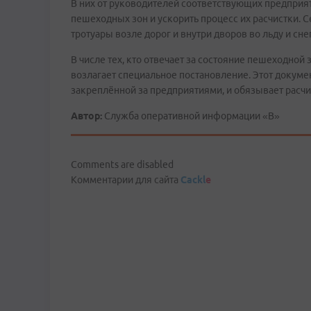
В них от руководителей соответствующих предприят
пешеходных зон и ускорить процесс их расчистки. С
тротуары возле дорог и внутри дворов во льду и снег
В числе тех, кто отвечает за состояние пешеходной 
возлагает специальное постановление. Этот докум
закреплённой за предприятиями, и обязывает расчи
Автор:
Служба оперативной информации «В»
Comments are disabled
Комментарии для сайта
Cackl
e