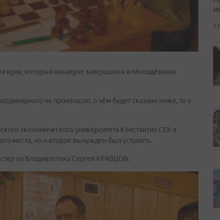
и
17
та края, который накануне завершился в Молодёжном
аординарного не произошло, о чём будет сказано ниже, то у
.
ского экономического университета Константин СЕК в
го места, но и второе вынужден был уступить.
стер из Владивостока Сергей КРАВЦОВ.