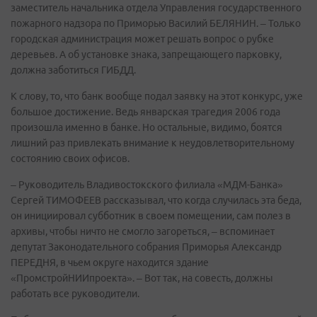
заместитель начальника отдела Управления государственного
пожарного надзора по Приморью Василий БЕЛЯНИН. – Только
городская администрация может решать вопрос о рубке
деревьев. А об установке знака, запрещающего парковку,
должна заботиться ГИБДД.
К слову, то, что банк вообще подал заявку на этот конкурс, уже
большое достижение. Ведь январская трагедия 2006 года
произошла именно в банке. Но остальные, видимо, боятся
лишний раз привлекать внимание к неудовлетворительному
состоянию своих офисов.
– Руководитель Владивостокского филиала «МДМ-Банка»
Сергей ТИМОФЕЕВ рассказывал, что когда случилась эта беда,
он инициировал субботник в своем помещении, сам полез в
архивы, чтобы ничто не смогло загореться, – вспоминает
депутат Законодательного собрания Приморья Александр
ПЕРЕДНЯ, в чьем округе находится здание
«ПромстройНИИпроекта». – Вот так, на совесть, должны
работать все руководители.