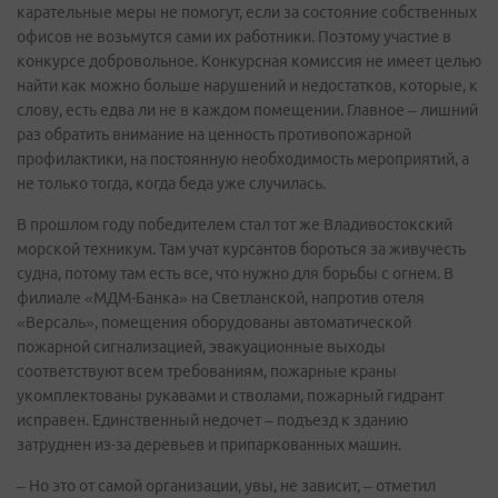
карательные меры не помогут, если за состояние собственных
офисов не возьмутся сами их работники. Поэтому участие в
конкурсе добровольное. Конкурсная комиссия не имеет целью
найти как можно больше нарушений и недостатков, которые, к
слову, есть едва ли не в каждом помещении. Главное – лишний
раз обратить внимание на ценность противопожарной
профилактики, на постоянную необходимость мероприятий, а
не только тогда, когда беда уже случилась.
В прошлом году победителем стал тот же Владивостокский
морской техникум. Там учат курсантов бороться за живучесть
судна, потому там есть все, что нужно для борьбы с огнем. В
филиале «МДМ-Банка» на Светланской, напротив отеля
«Версаль», помещения оборудованы автоматической
пожарной сигнализацией, эвакуационные выходы
соответствуют всем требованиям, пожарные краны
укомплектованы рукавами и стволами, пожарный гидрант
исправен. Единственный недочет – подъезд к зданию
затруднен из-за деревьев и припаркованных машин.
– Но это от самой организации, увы, не зависит, – отметил