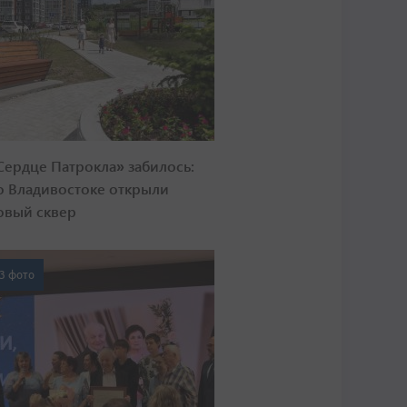
Сердце Патрокла» забилось:
о Владивостоке открыли
овый сквер
3 фото