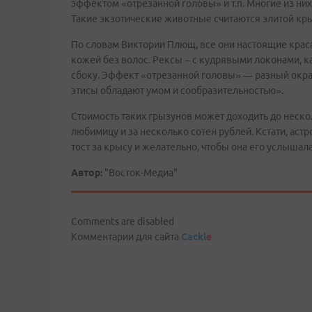
эффектом «отрезанной головы» и т.п. Многие из них
Такие экзотические животные считаются элитой кр
По словам Виктории Плющ, все они настоящие кра
кожей без волос. Рексы – с кудрявыми локонами, как
сбоку. Эффект «отрезанной головы» — разный окра
этисы обладают умом и сообразительностью».
Стоимость таких грызунов может доходить до неск
любимицу и за несколько сотен рублей. Кстати, аст
тост за крысу и желательно, чтобы она его услышала
Автор:
"Восток-Медиа"
Comments are disabled
Комментарии для сайта
Cackl
e