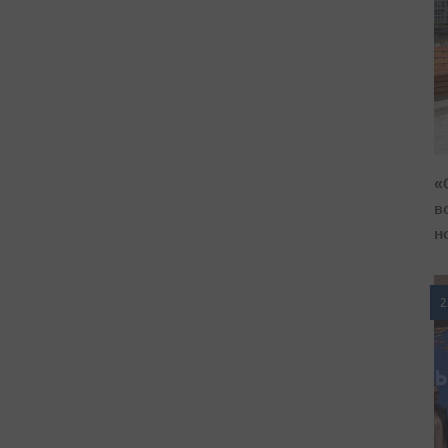
«
в
н
2