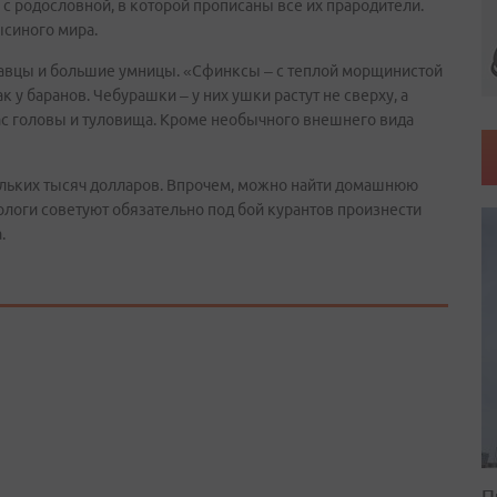
 с родословной, в которой прописаны все их прародители.
ысиного мира.
савцы и большие умницы. «Сфинксы – с теплой морщинистой
 у баранов. Чебурашки – у них ушки растут не сверху, а
с головы и туловища. Кроме необычного внешнего вида
ольких тысяч долларов. Впрочем, можно найти домашнюю
рологи советуют обязательно под бой курантов произнести
.
П