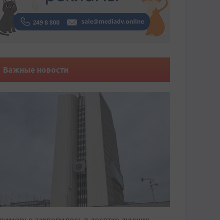
Важные новости
риморье закрепилось в десятке лучших