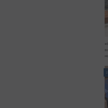
«
в
н
2