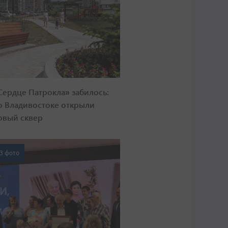
Сердце Патрокла» забилось:
о Владивостоке открыли
овый сквер
3 фото