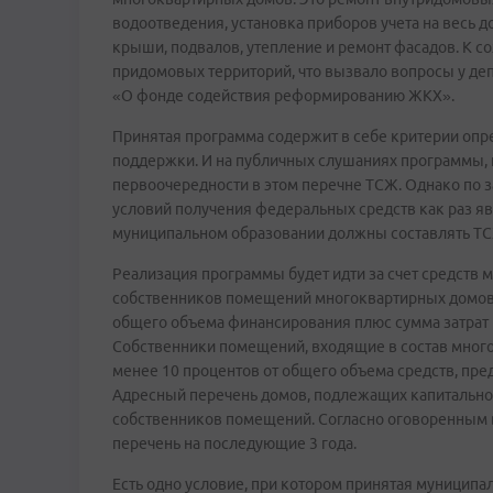
водоотведения, установка приборов учета на весь 
крыши, подвалов, утепление и ремонт фасадов. К 
придомовых территорий, что вызвало вопросы у депу
«О фонде содействия реформированию ЖКХ».
Принятая программа содержит в себе критерии опр
поддержки. И на публичных слушаниях программы, 
первоочередности в этом перечне ТСЖ. Однако по
условий получения федеральных средств как раз явл
муниципальном образовании должны составлять ТСЖ.
Реализация программы будет идти за счет средств 
собственников помещений многоквартирных домов. 
общего объема финансирования плюс сумма затрат н
Собственники помещений, входящие в состав много
менее 10 процентов от общего объема средств, пре
Адресный перечень домов, подлежащих капитально
собственников помещений. Согласно оговоренным 
перечень на последующие 3 года.
Есть одно условие, при котором принятая муниципа