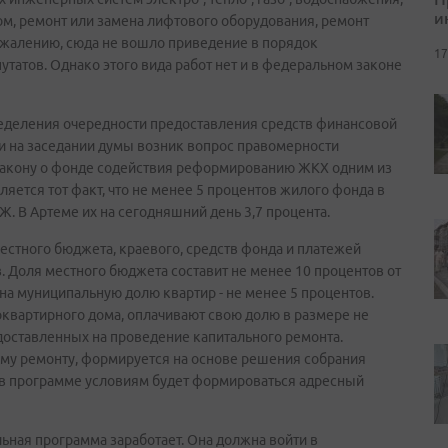
и
дом, ремонт или замена лифтового оборудования, ремонт
сожалению, сюда не вошло приведение в порядок
17
татов. Однако этого вида работ нет и в федеральном законе
еделения очередности предоставления средств финансовой
и на заседании думы возник вопрос правомерности
 закону о фонде содействия реформированию ЖКХ одним из
яется тот факт, что не менее 5 процентов жилого фонда в
 В Артеме их на сегодняшний день 3,7 процента.
местного бюджета, краевого, средств фонда и платежей
Доля местного бюджета составит не менее 10 процентов от
а муниципальную долю квартир - не менее 5 процентов.
квартирного дома, оплачивают свою долю в размере не
доставленных на проведение капитального ремонта.
му ремонту, формируется на основе решения собрания
в программе условиям будет формироваться адресный
льная программа заработает. Она должна войти в