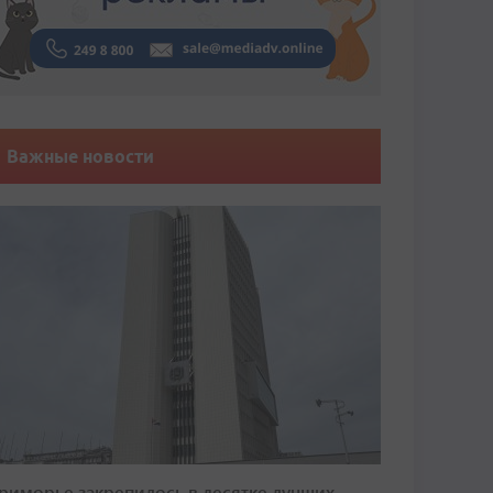
Важные новости
риморье закрепилось в десятке лучших