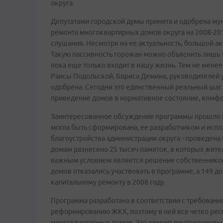
округа.
Депутатами городской думы принята и одобрена му
ремонта многоквартирных домов округа на 2008-2
слушания. Несмотря на ее актуальность, большой ак
Такую пассивность горожан можно объяснить лишь 
пока еще только входит в нашу жизнь. Тем не мене
Раисы Подольской, Бориса Демина, руководителей
одобрена. Сегодня это единственный реальный шаг
приведение домов в нормативное состояние, комф
Заинтересованное обсуждение программы прошло и 
могла быть сформирована, ее разработчиком и исп
благоустройства администрации округа - проведен
домам разнесено 25 тысяч памяток, в которых жите
важным условием является решение собственников 
домов отказались участвовать в программе, а 149 
капитальному ремонту в 2008 году.
Программа разработана в соответствии с требован
реформированию ЖКХ, поэтому в ней все четко рег
многоквартирных домов. Это ремонт внутридомовых 