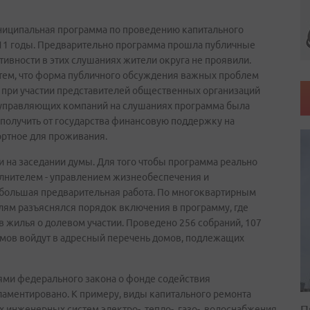
ниципальная программа по проведению капитального
011 годы. Предварительно программа прошла публичные
тивности в этих слушаниях жители округа не проявили.
тем, что форма публичного обсуждения важных проблем
е при участии представителей общественных организаций
 управляющих компаний на слушаниях программа была
 получить от государства финансовую поддержку на
ортное для проживания.
на заседании думы. Для того чтобы программа реально
олнителем - управлением жизнеобеспечения и
а большая предварительная работа. По многоквартирным
лям разъяснялся порядок включения в программу, где
жилья о долевом участии. Проведено 256 собраний, 107
домов войдут в адресный перечень домов, подлежащих
иями федерального закона о фонде содействия
ламентировано. К примеру, виды капитального ремонта
П
инженерных систем электро-, тепло-, газо-, водоснабжения,