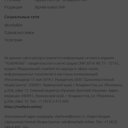
Редакция
Архив новостей
Социальные сети
vkontakte
Одноклассники
Телеграм
На данном сайте распространяется информация сетевого издания
"VLADNEWS" - свидетельство о регистрации СМИ ЭЛ № ФС 77 - 72742,
выдано Федеральной службой по надзору в сфере связи,
информационных технологий и массовых коммуникаций
(Роскомнадзор) 17 мая 2018 г. Учредитель ООО "Дальневосточный
Медиа Центр". 690091, Приморский край, г. Владивосток, ул. Уборевича,
д.20А, офис 13. Главный редактор Юркевич Дмитрий Юрьевич. Адрес
редакции: 690091, Приморский край, г. Владивосток, ул. Уборевича,
д.20А, офис 13. Тел.: +7 (423) 2-415-600.
https://mediadv.online/
Электронный адрес редакции: vladnews@inbox.ru. Отдел продаж
«Дальневосточный Медиа Центр» sale@mediadv.online. Тел.: +7 (423)
249-8-800. 18+