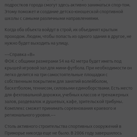
подростков города смогут здесь активно заниматься спор-том.
Этому поможет и создание детско-юношеской спортивной
школы с самыми различными направлениями.
Когда оба объекта войдут в строй, их объединят крытым
проходом. Людям, чтобы попасть из одного здания в другое, не
нужно будет выходить на улицу.
~~Справка «В»
ФОК с общими размерами 54 на 42 метра будет иметь под
крышей игровой зал для мини-футбола. При необходимости он
легко делится на три самостоятельные площадки с
собственным покрытием для занятий волейболом,
баскетболом, теннисом, силовыми единоборствами. Есть место
для фехтовальной дорожки, учебных классов и тренажерных
залов, раздевалок и душевых, кафе, зрительской трибуны.
Комплекс сможет принимать соревнования краевого и
регионального уровня.~~
Столь активного строительства спортивных сооружений в
Приморье никогда еще не было. В 2006 году завершилось