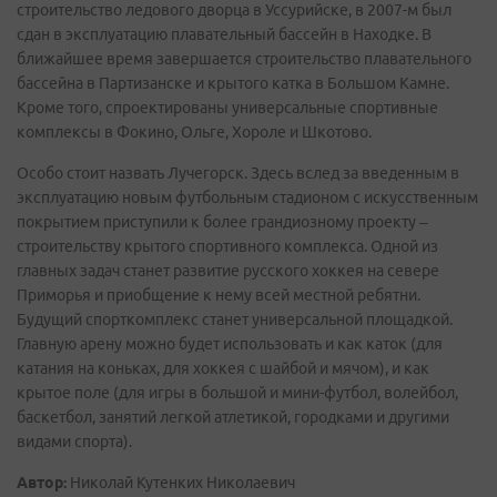
строительство ледового дворца в Уссурийске, в 2007-м был
сдан в эксплуатацию плавательный бассейн в Находке. В
ближайшее время завершается строительство плавательного
бассейна в Партизанске и крытого катка в Большом Камне.
Кроме того, спроектированы универсальные спортивные
комплексы в Фокино, Ольге, Хороле и Шкотово.
Особо стоит назвать Лучегорск. Здесь вслед за введенным в
эксплуатацию новым футбольным стадионом с искусственным
покрытием приступили к более грандиозному проекту –
строительству крытого спортивного комплекса. Одной из
главных задач станет развитие русского хоккея на севере
Приморья и приобщение к нему всей местной ребятни.
Будущий спорткомплекс станет универсальной площадкой.
Главную арену можно будет использовать и как каток (для
катания на коньках, для хоккея с шайбой и мячом), и как
крытое поле (для игры в большой и мини-футбол, волейбол,
баскетбол, занятий легкой атлетикой, городками и другими
видами спорта).
Автор:
Николай Кутенких Николаевич