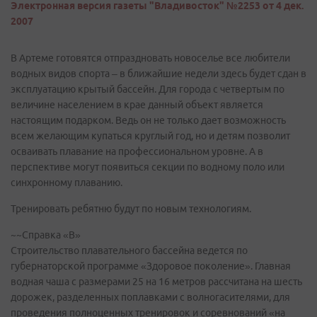
Электронная версия газеты "Владивосток" №2253 от 4 дек.
2007
В Артеме готовятся отпраздновать новоселье все любители
водных видов спорта – в ближайшие недели здесь будет сдан в
эксплуатацию крытый бассейн. Для города с четвертым по
величине населением в крае данный объект является
настоящим подарком. Ведь он не только дает возможность
всем желающим купаться круглый год, но и детям позволит
осваивать плавание на профессиональном уровне. А в
перспективе могут появиться секции по водному поло или
синхронному плаванию.
Тренировать ребятню будут по новым технологиям.
~~Справка «В»
Строительство плавательного бассейна ведется по
губернаторской программе «Здоровое поколение». Главная
водная чаша с размерами 25 на 16 метров рассчитана на шесть
дорожек, разделенных поплавками с волногасителями, для
проведения полноценных тренировок и соревнований «на