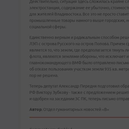
Действительно, ситуация здесь сложилась крайне с
электростанция, содержание ее убыточно, стоимост
для жителей Владивостока. Все это не просто стави
промышленные товары намного выше городских, но
социальной сферы.
Единственно верным и радикальным способом решен
ЛЭП с острова Русского на остров Попова. Причем с
является то, что земли, где предполагается тянуть
флота, являются землями обороны, что исключает и
главнокомандующего ВМФ было отправлено письмо
об отказе пользования участком земли 935 кв. метр
пор не решена.
Теперь депутат Александр Передня подготовил обр
РФ Виктору Зубкову - также с предложением решит
и одобрен на заседании ЗС ПК, теперь письмо отправ
Автор:
Отдел гуманитарных новостей «В»