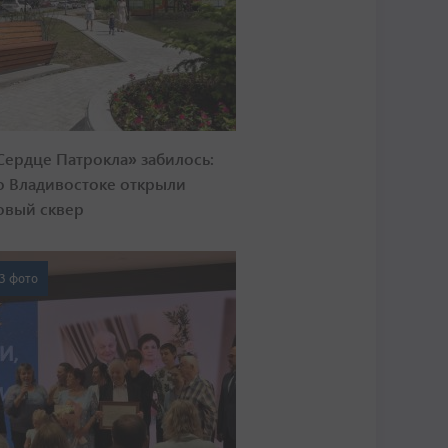
Сердце Патрокла» забилось:
о Владивостоке открыли
овый сквер
3 фото