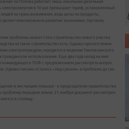
ложная: на Попова работает лишь локальная дизельная
ь электроэнергии в 10 раз превышает тариф, установленный
т людей на грань выживания, ведь цены на продукты,
 делает невозможным развитие экономики, торговли,
ия проблемы может стать строительство нового участка
редства на такое строительство есть. Однако препятствием
 линии электропередачи, находятся в ведении Тихоокеанского
х гражданское использование. Еще два года назад на имя
 командующего ТОФ с предложением рассмотреть вопрос
ов. Однако письмо осталось «под сукном» и проблема до сих
ащение в инстанцию повыше - к председателю правительства
ь проблему передачи земли. 21 ноября документ рассмотрен
ляется в столицу.
П