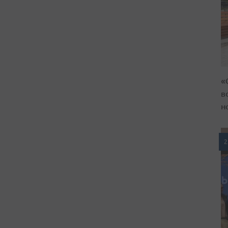
«
в
н
2