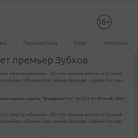
ика
Происшествия
Спорт
Интервью
ет премьер Зубков
ного энергоснабжения». Об этом заявили жители островной
одательном собрании края, членом фракции «Единая Россия»
ная версия газеты "Владивосток" №2251 от 29 нояб. 2007
ного энергоснабжения». Об этом заявили жители островной
одательном собрании края, членом фракции «Единая Россия»