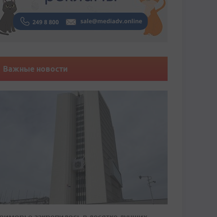
Важные новости
риморье закрепилось в десятке лучших