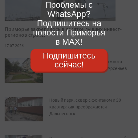
Проблемы с
WhatsApp?
Подпишитесь на
Приморье закрепилось в десятке лучших инвест-
новости Приморья
регионов страны
в MAX!
17.07.2026
Подпишитесь
От уютного двора до горнолыжного
сейчас!
курорта: как преображается Арсеньев
Новый парк, сквер с фонтаном и 50
квартир: как преображается
Дальнегорск