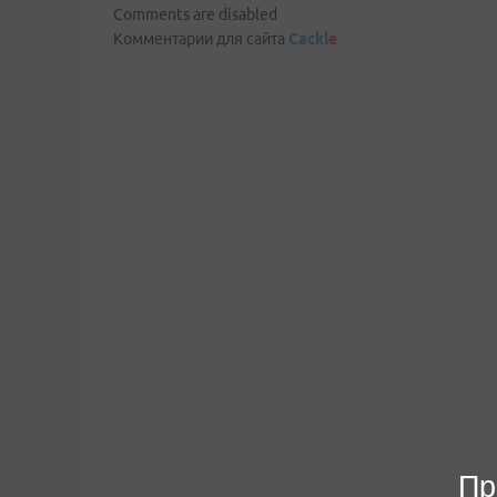
Comments are disabled
Комментарии для сайта
Cackl
e
Пр