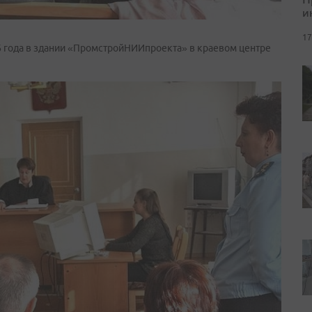
и
17
6 года в здании «ПромстройНИИпроекта» в краевом центре