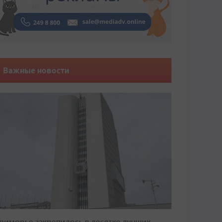
Важные новости
риморье закрепилось в десятке лучших