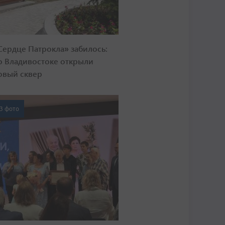
Сердце Патрокла» забилось:
о Владивостоке открыли
овый сквер
3 фото