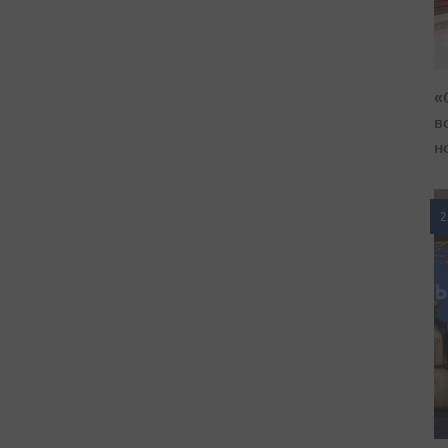
«
в
н
2