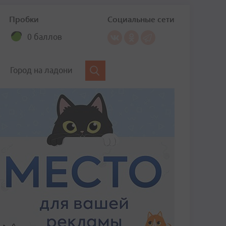
Пробки
Социальные сети
0 баллов
Город на ладони