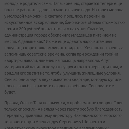
молодые родители сами. Папа, конечно, старается теперь еще
больше работать - денег-то много нынче надо. На троих молока
у молодой мамочки не хватало, пришлось перейти на
искусственное вскармливание, баночки же «Нана» стоимостью
почти в 200 рублей хватает только на сутки. Спасибо,
администрация города обеспечила младенцев питанием на
месяц. А дальше как? Их же еще одевать надо, витамины
покупать, скоро подкармливать придется. Хочешь не хочешь, а
вспомнишь советские времена, когда при рождении тройни
квартиры давали, нянечек на помощь направляли. А тут
материнский капитал получат супруги только через три года, и
вряд ли его хватит на то, чтобы улучшить жилищные условия.
Сейчас они живут в двухкомнатной квартире, которую купили
после свадьбы в расчете на одного ребенка. Тесновато им
будет.
Правда, Олег и Таня не плачутся, о проблемах не говорят. Олег
только спросил: «А нельзя через газету особую благодарность
передать управляющему директору Находкинского морского
торгового порта Александру Сергеевичу Шевченко и
коммерческому директору Владимиру Владимировичу