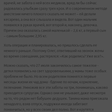
врачей, не забота о ней всех медиков, вряд ли бы сейчас
радовалась улыбкам сразу трех крох. И о современном методе
анестезии ничего плохого сказать не может – ей делали
кесарево, а она все слышала и видела. Вот один мальчик
появился в руках врачей, вот второй и, наконец, девочка.
Причем она оказалась самой маленькой – 2,6 кг, а первый сын
– самым большим: 2,95 кг.
Хоть операция и планировалась, но пришлось сделать ее
немного раньше. Поэтому Олег, ответивший на звонок жены
во время совещания, растерялся: «Как родились? Уже все?».
Можно сказать, что 27 июля закончилось самое тяжелое -
детки появились на свет здоровенькими, у мамы тоже особых
проблем не было. Но всем родителям помнятся первые
месяцы жизни их чад дома - бдение по ночам, кормление,
пеленание. Умножив все эти заботы на три, понимаешь, каково
приходится супругам. Однако они не унывают, даже несмотря
на то, что рядом нет бабушек-дедушек. Танина мама приезжала
ненадолго, взяв отпуск, подружки иногда забегают
понянчиться, но у всех своих дел полно. Вот и крутятся