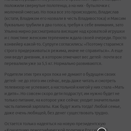
положили свернутые полотенца, а на них - бутылочки с
молочной смесью. Но пока все это происходило, Владислав
(кстати, Владиком его назвали в честь Владивостока) и Максим
буквально трубили в два голоса, требуя к себе внимания, зато
Ульяна мирно рассматривала висящие над кроваткой игрушки
и с поистине женским терпением ждала своей очереди. Просто
конвейер какой-то. Супруги согласились: «Поэтому стараемся
строго придерживаться режима, иначе не справиться». А еще
они ведут дневник, в котором отмечают вес детей - почти все
перевалили уже за 5,5 кг. Нормально развиваются.
Родители этих трех крох пока не думают о будущем своих
детей - не до этого им сейчас, ведь даже читать и смотреть
телевизор не успевают, а настольной книгой у них стала «Мать
и дитя». Но совсем скоро дети подрастут, им нужно будет не
только питание, на которое уже сейчас уходит значительная
часть папиной зарплаты. Как будут жить тогда? Любой семье,
даже очень любящей, без денег существовать трудно.
Остается только надеяться на новую президентскую
«Концепцию демографической политики Российской