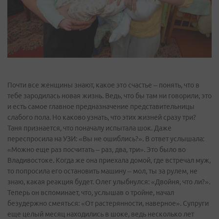
Почти все женщины знают, какое это счастье – понять, что в
тебе зародилась новая жизнь. Ведь, что бы там ни говорили, это
и есть самое главное предназначение представительницы
слабого пола. Но каково узнать, что этих жизней сразу три?
Таня признается, что поначалу испытала шок. Даже
переспросила на УЗИ: «Вы не ошиблись?». В ответ услышала:
«Можно еще раз посчитать – раз, два, три». Это было во
Владивостоке. Когда же она приехала домой, где встречал муж,
то попросила его остановить машину – мол, ты за рулем, не
знаю, какая реакция будет. Олег улыбнулся: «Двойня, что ли?».
Теперь он вспоминает, что, услышав о тройне, начал
безудержно смеяться: «От растерянности, наверное». Супруги
еще целый месяц находились в шоке, ведь несколько лет