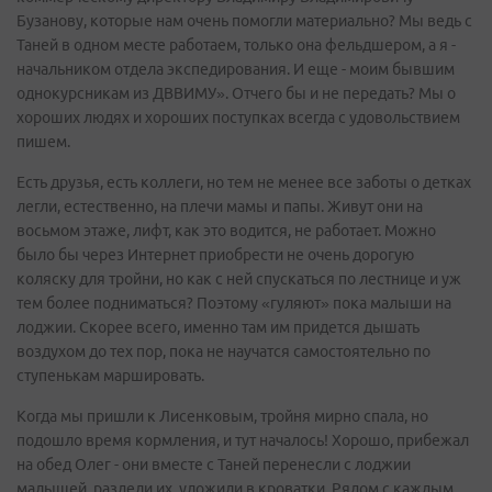
Бузанову, которые нам очень помогли материально? Мы ведь с
Таней в одном месте работаем, только она фельдшером, а я -
начальником отдела экспедирования. И еще - моим бывшим
однокурсникам из ДВВИМУ». Отчего бы и не передать? Мы о
хороших людях и хороших поступках всегда с удовольствием
пишем.
Есть друзья, есть коллеги, но тем не менее все заботы о детках
легли, естественно, на плечи мамы и папы. Живут они на
восьмом этаже, лифт, как это водится, не работает. Можно
было бы через Интернет приобрести не очень дорогую
коляску для тройни, но как с ней спускаться по лестнице и уж
тем более подниматься? Поэтому «гуляют» пока малыши на
лоджии. Скорее всего, именно там им придется дышать
воздухом до тех пор, пока не научатся самостоятельно по
ступенькам маршировать.
Когда мы пришли к Лисенковым, тройня мирно спала, но
подошло время кормления, и тут началось! Хорошо, прибежал
на обед Олег - они вместе с Таней перенесли с лоджии
малышей, раздели их, уложили в кроватки. Рядом с каждым