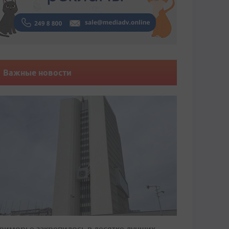
Важные новости
риморье закрепилось в десятке лучших