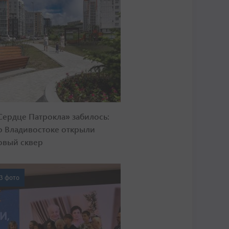
Сердце Патрокла» забилось:
о Владивостоке открыли
овый сквер
3 фото