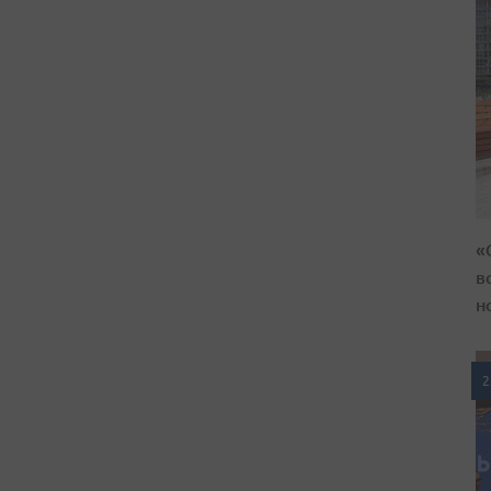
«
в
н
2