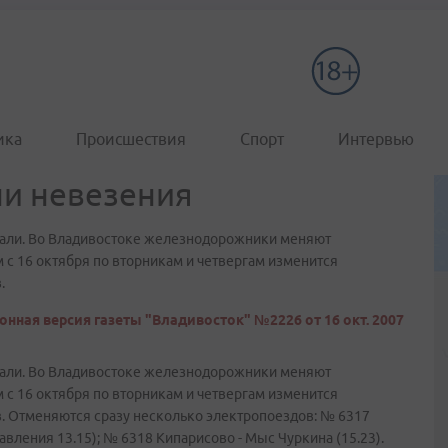
ика
Происшествия
Спорт
Интервью
ни невезения
рали. Во Владивостоке железнодорожники меняют
м с 16 октября по вторникам и четвергам изменится
.
онная версия газеты "Владивосток" №2226 от 16 окт. 2007
рали. Во Владивостоке железнодорожники меняют
м с 16 октября по вторникам и четвергам изменится
. Отменяются сразу несколько электропоездов: № 6317
вления 13.15); № 6318 Кипарисово - Мыс Чуркина (15.23).