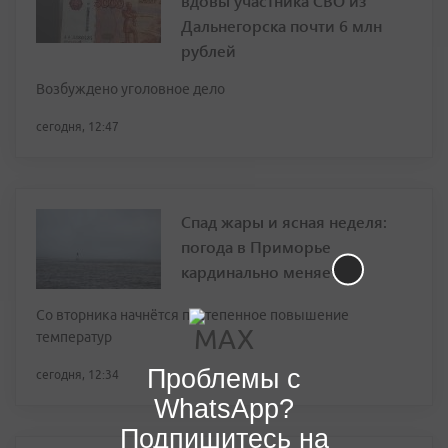
вдовы участника СВО из
Дальнегорска почти 6 млн
рублей
Возбуждено уголовное дело
сегодня, 12:47
Спад жары и ясная неделя:
погода в Приморье
кардинально меняется
Со вторника начнётся постепенное повышение
температур
Проблемы с
сегодня, 12:34
WhatsApp?
Подпишитесь на