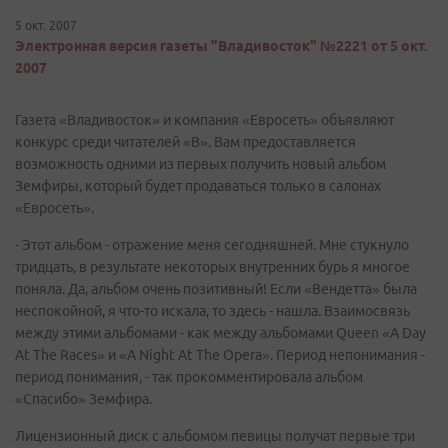
5 окт. 2007
Электронная версия газеты "Владивосток" №2221 от 5 окт.
2007
Газета «Владивосток» и компания «Евросеть» объявляют
конкурс среди читателей «В». Вам предоставляется
возможность одними из первых получить новый альбом
Земфиры, который будет продаваться только в салонах
«Евросеть».
- Этот альбом - отражение меня сегодняшней. Мне стукнуло
тридцать, в результате некоторых внутренних бурь я многое
поняла. Да, альбом очень позитивный! Если «Вендетта» была
неспокойной, я что-то искала, то здесь - нашла. Взаимосвязь
между этими альбомами - как между альбомами Queen «A Day
At The Races» и «A Night At The Opera». Период непонимания -
период понимания, - так прокомментировала альбом
«Спасибо» Земфира.
Лицензионный диск с альбомом певицы получат первые три