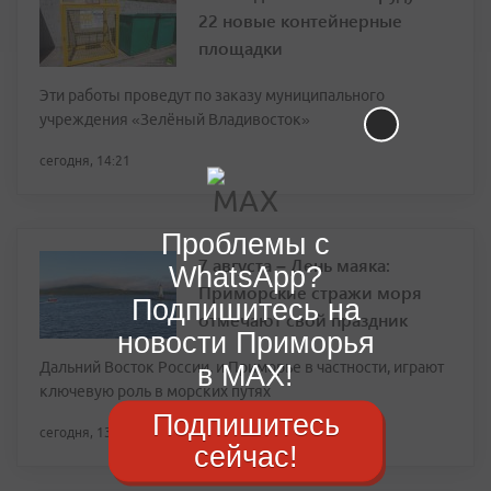
22 новые контейнерные
площадки
Эти работы проведут по заказу муниципального
учреждения «Зелёный Владивосток»
сегодня, 14:21
Проблемы с
7 августа – День маяка:
WhatsApp?
Приморские стражи моря
Подпишитесь на
отмечают свой праздник
новости Приморья
Дальний Восток России, и Приморье в частности, играют
в MAX!
ключевую роль в морских путях
Подпишитесь
сегодня, 13:46
сейчас!