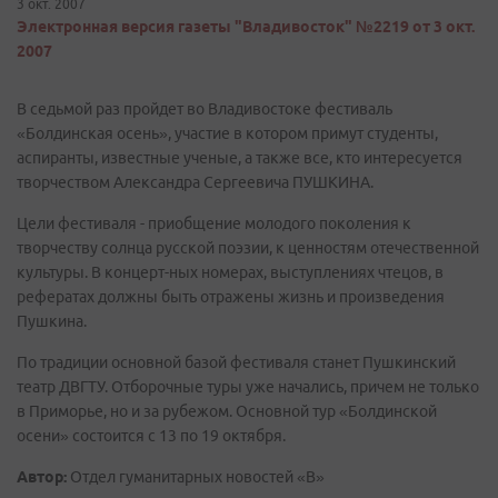
3 окт. 2007
Электронная версия газеты "Владивосток" №2219 от 3 окт.
2007
В седьмой раз пройдет во Владивостоке фестиваль
«Болдинская осень», участие в котором примут студенты,
аспиранты, известные ученые, а также все, кто интересуется
творчеством Александра Сергеевича ПУШКИНА.
Цели фестиваля - приобщение молодого поколения к
творчеству солнца русской поэзии, к ценностям отечественной
культуры. В концерт-ных номерах, выступлениях чтецов, в
рефератах должны быть отражены жизнь и произведения
Пушкина.
По традиции основной базой фестиваля станет Пушкинский
театр ДВГТУ. Отборочные туры уже начались, причем не только
в Приморье, но и за рубежом. Основной тур «Болдинской
осени» состоится с 13 по 19 октября.
Автор:
Отдел гуманитарных новостей «В»