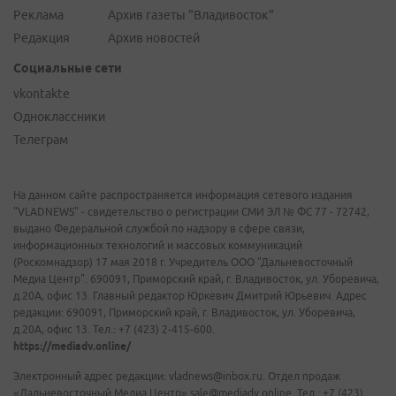
Реклама
Архив газеты "Владивосток"
Редакция
Архив новостей
Социальные сети
vkontakte
Одноклассники
Телеграм
На данном сайте распространяется информация сетевого издания
"VLADNEWS" - свидетельство о регистрации СМИ ЭЛ № ФС 77 - 72742,
выдано Федеральной службой по надзору в сфере связи,
информационных технологий и массовых коммуникаций
(Роскомнадзор) 17 мая 2018 г. Учредитель ООО "Дальневосточный
Медиа Центр". 690091, Приморский край, г. Владивосток, ул. Уборевича,
д.20А, офис 13. Главный редактор Юркевич Дмитрий Юрьевич. Адрес
редакции: 690091, Приморский край, г. Владивосток, ул. Уборевича,
д.20А, офис 13. Тел.: +7 (423) 2-415-600.
https://mediadv.online/
Электронный адрес редакции: vladnews@inbox.ru. Отдел продаж
«Дальневосточный Медиа Центр» sale@mediadv.online. Тел.: +7 (423)