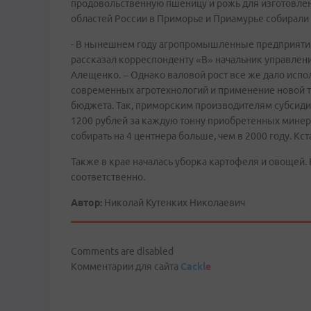
продовольственную пшеницу и рожь для изготовлен
областей России в Приморье и Приамурье собирали
- В нынешнем году агропромышленные предприятия
рассказал корреспонденту «В» начальник управлен
Алещенко. – Однако валовой рост все же дало испо
современных агротехнологий и применение новой т
бюджета. Так, приморским производителям субсиди
1200 рублей за каждую тонну приобретенных минер
собирать на 4 центнера больше, чем в 2000 году. Кст
Также в крае началась уборка картофеля и овощей. 
соответственно.
Автор:
Николай Кутенких Николаевич
Comments are disabled
Комментарии для сайта
Cackl
e