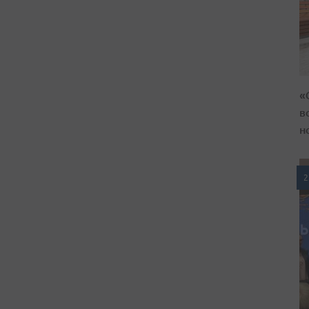
«
в
н
2