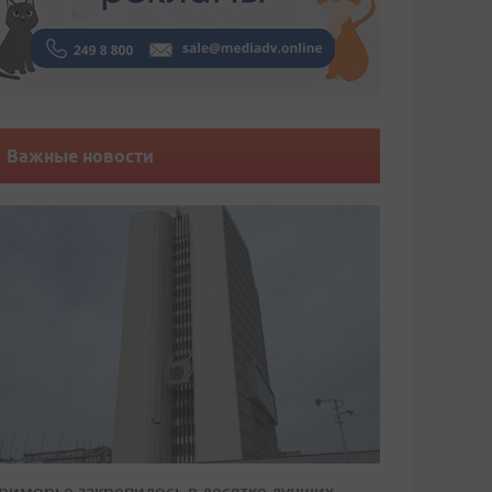
Важные новости
риморье закрепилось в десятке лучших