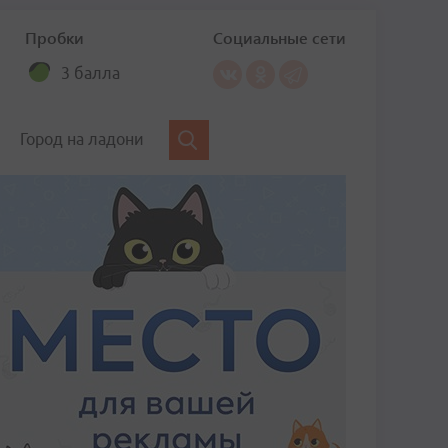
Пробки
Социальные сети
3 балла
Город на ладони