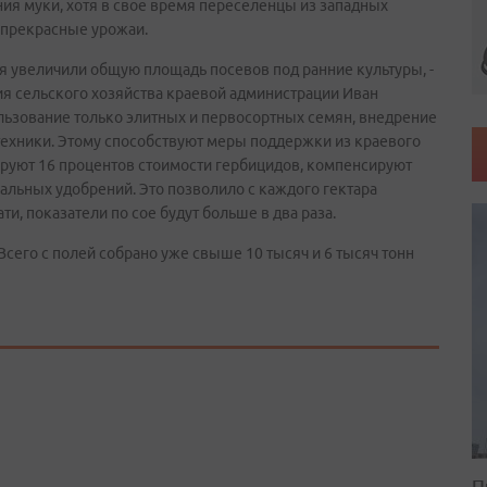
ия муки, хотя в свое время переселенцы из западных
 прекрасные урожаи.
 увеличили общую площадь посевов под ранние культуры, -
ия сельского хозяйства краевой администрации Иван
льзование только элитных и первосортных семян, внедрение
ехники. Этому способствуют меры поддержки из краевого
руют 16 процентов стоимости гербицидов, компенсируют
альных удобрений. Это позволило с каждого гектара
ати, показатели по сое будут больше в два раза.
Всего с полей собрано уже свыше 10 тысяч и 6 тысяч тонн
П