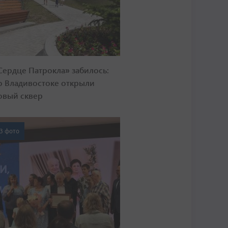
Сердце Патрокла» забилось:
о Владивостоке открыли
овый сквер
3 фото