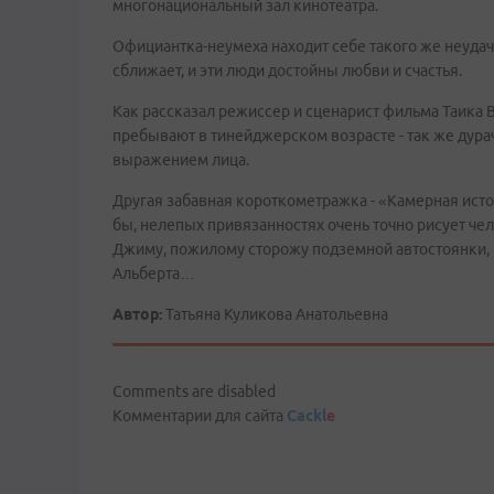
многонациональный зал кинотеатра.
Официантка-неумеха находит себе такого же неудачн
сближает, и эти люди достойны любви и счастья.
Как рассказал режиссер и сценарист фильма Таика В
пребывают в тинейджерском возрасте - так же дура
выражением лица.
Другая забавная короткометражка - «Камерная истор
бы, нелепых привязанностях очень точно рисует че
Джиму, пожилому сторожу подземной автостоянки, не
Альберта…
Автор:
Татьяна Куликова Анатольевна
Comments are disabled
Комментарии для сайта
Cackl
e