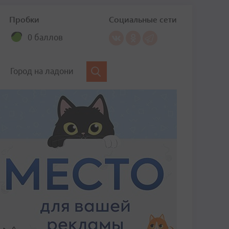
Пробки
Социальные сети
0 баллов
Город на ладони