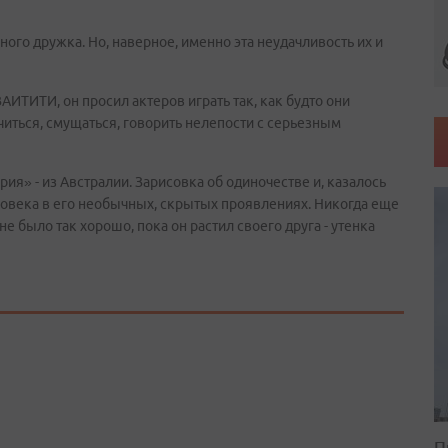
ого дружка. Но, наверное, именно эта неудачливость их и
АИТИТИ, он просил актеров играть так, как будто они
читься, смущаться, говорить нелепости с серьезным
ия» - из Австралии. Зарисовка об одиночестве и, казалось
ловека в его необычных, скрытых проявлениях. Никогда еще
 было так хорошо, пока он растил своего друга - утенка
П