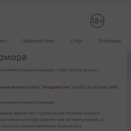
ика
Происшествия
Спорт
Интервью
 юмора
ям замечательные комедии: «Орел против акулы»,
нная версия газеты "Владивосток" №2212 от 20 сент. 2007
ям замечательные комедии.
альное дурачество с гротескными героями, которые
 рассмешить всегда сложнее, чем заставить плакать. А
т оказался космополитичным: хохотал весь