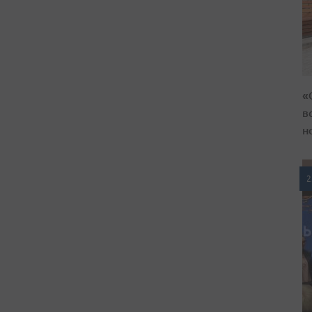
«
в
н
2