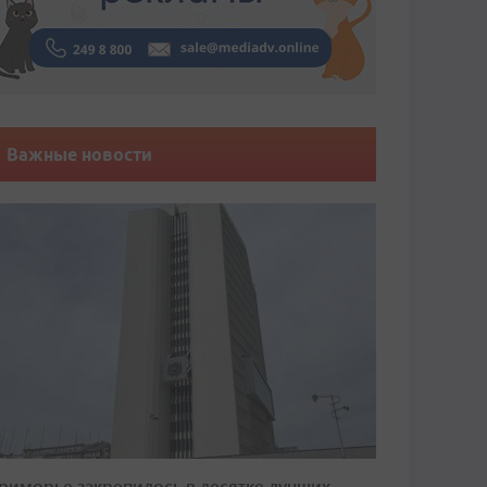
Важные новости
риморье закрепилось в десятке лучших