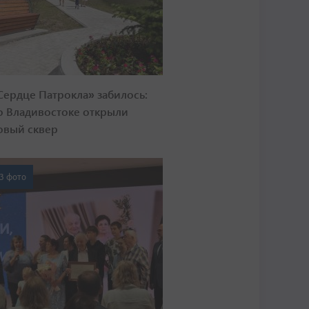
Сердце Патрокла» забилось:
о Владивостоке открыли
овый сквер
3 фото