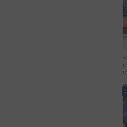
«
в
н
2