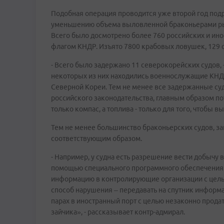
Подобная операция проводится уже второй год подря
уменьшению объема выловленной браконьерами рыб
Всего было досмотрено более 760 российских и инос
флагом КНДР. Изъято 7800 крабовых ловушек, 129 
- Всего было задержано 11 северокорейских судов, 
некоторых из них находились военнослужащие КНДР
Северной Кореи. Тем не менее все задержанные суд
российского законодательства, главным образом пот
только компас, а топлива - только для того, чтобы в
Тем не менее большинство браконьерских судов, 
соответствующим образом.
- Например, у судна есть разрешение вести добычу в
помощью специального программного обеспечения
информацию в контролирующие организации с цель
способ нарушения – передавать на спутник информаци
парах в иностранный порт с целью незаконно прода
зайчика», - рассказывает контр-адмирал.