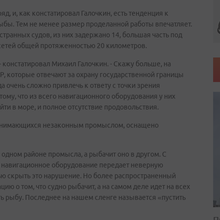
д, и, как констатировал Галочкин, есть тенденция к
ы. Тем не менее размер проделанной работы впечатляет.
транных судов, из них задержано 14, большая часть под
сетей общей протяженностью 20 километров.
- констатировал Михаил Галочкин. - Скажу больше, на
, которые отвечают за охрану государственной границы
а очень сложно привлечь к ответу с точки зрения
ому, что из всего навигационного оборудования у них
ыйти в море, и полное отсутствие продовольствия.
занимающихся незаконным промыслом, оснащено
 одном районе промысла, а рыбачит оно в другом. С
 навигационное оборудование передает неверную
ю скрыть это нарушение. Но более распространенный
ю о том, что судно рыбачит, а на самом деле идет на всех
ть рыбу. Последнее на нашем сленге называется «пустить
П