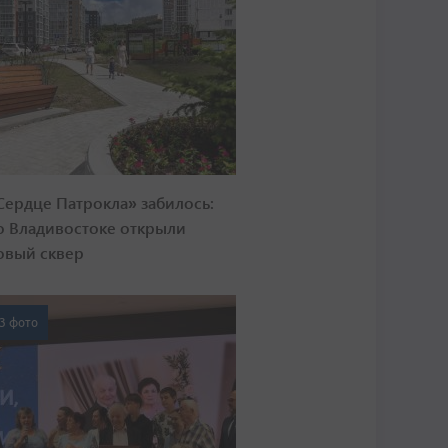
Сердце Патрокла» забилось:
о Владивостоке открыли
овый сквер
3 фото