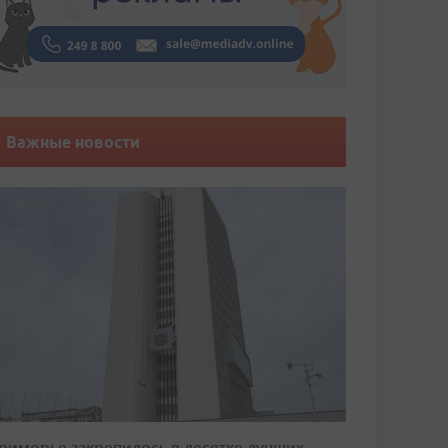
Важные новости
риморье закрепилось в десятке лучших