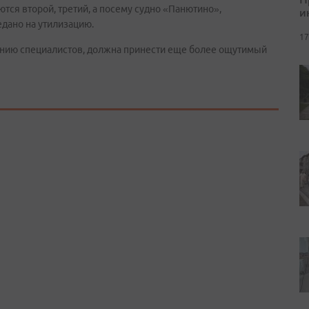
тся второй, третий, а посему судно «Панютино»,
и
дано на утилизацию.
17
ению специалистов, должна принести еще более ощутимый