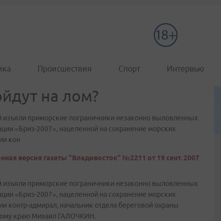
ика
Происшествия
Спорт
Интервью
ойдут на лом?
ей изъяли приморские пограничники незаконно выловленных
рации «Бриз-2007», нацеленной на сохранение морских
ии кон
нная версия газеты "Владивосток" №2211 от 19 сент. 2007
ей изъяли приморские пограничники незаконно выловленных
рации «Бриз-2007», нацеленной на сохранение морских
ии контр-адмирал, начальник отдела береговой охраны
кому краю Михаил ГАЛОЧКИН.