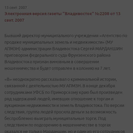
13 сент. 2007
Электронная версия газеты "Владивосток" №2208 от 13
сент. 2007
Бывший директор муниципального учреждения «Агентство по
продаже муниципальных земель и недвижимости» (МУ
АПМЗН) администрации Владивостока Сергей МАРДАНШИН
приговором федерального суда Фрунзенского района
Владивостока признан виновным в совершении
мошенничества и будет отправлен в колонию на 7 лет.
«В» неоднократно рассказывал о криминальной истории,
связанной с деятельностью МУ АПМЗН. В конце декабря
сотрудниками УФСБ по Приморскому краю был произведен
ряд задержаний людей, имевших отношение к торгам и
аукционам недвижимости и земель Владивостока. По версии
следствия, группа людей просила деньги за возможность
беспроблемно выиграть муниципальные торги. Под
следствием по подозрению в мошенничестве в торгах
оказался не только Марданшин, но и один из его сотрудников