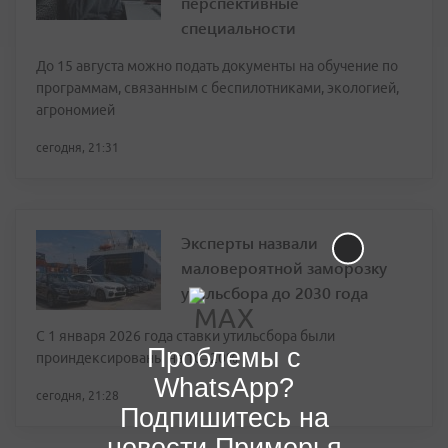
перспективные
специальности
До 15 августа можно подать документы на обучение по
программам, связанным с беспилотниками, экологией,
агрономией
сегодня, 21:31
Эксперты назвали
маловероятной заморозку
утильсбора до 2030 года
С 1 января 2026 года ставки утильсбора были
Проблемы с
проиндексированы на 10–20%
WhatsApp?
сегодня, 21:28
Подпишитесь на
новости Приморья