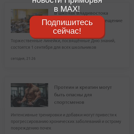
в MAX!
В школах Владивостока
введут свободное посещение
Подпишитесь
на время ВЭФ
сейчас!
Торжественные линейки, посвящённые Дню знаний,
состоятся 1 сентября для всех школьников
сегодня, 21:26
Протеин и креатин могут
быть опасны для
спортсменов
Интенсивные тренировки и добавки могут привести к
прогрессированию хронических заболеваний и острому
повреждению почек