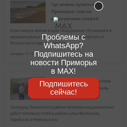
Где можно купаться в
Приморье: список
разрешенных пляжей
В настоящее время в крае оборудовано 19 пляжей в 6
Проблемы с
муниципальных образованиях для комфортного и
безопасного отдыха жителей
WhatsApp?
Подпишитесь на
сегодня, 11:12
новости Приморья
в MAX!
Прокуратура Владивостока
Подпишитесь
взяла на особый контроль
сейчас!
ремонт теплотрасс
Прокурор Ленинского района проверил ход ремонтных
работ тепловых сетей в районе улиц Фонтанная,
Горийская и Невельского