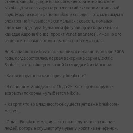
стилей, как idm, jungle и hardcore, - авторитетно поясняет
Nikola. - Для него характерен жесткий экспериментальный
звук. Можно сказать, что breakcore сегодня – это максимум в
электронной музыке: максимальная скорость, ломаная,
сложная структура. Культовой фигурой брэйккора считают
канадца Аарона Фанка (проект Venetian Snares). Именно его
чаще всего называют «отцом-основателем» стиля.
Во Владивостоке breakcore появился недавно: в январе 2006
года, когда состоялась первая вечеринка серии Electric
Sabbath, и хэдлайнером на ней был диджей из Москвы.
- Какая возрастная категория у breakcore?
- В основном молодежь от 16 до 25. Хотя брэйккору все
возрасты покорны, - улыбается Nikola.
- Говорят, что во Владивостоке существует даже breakcore-
мафия…
- О да… Breakcore-мафия – это такое шуточное название
людей, которые слушают эту музыку, ходят на вечеринки,