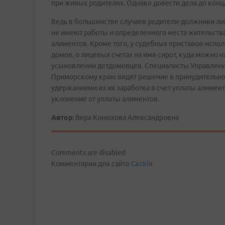
при живых родителях. Однако довести дела до конц
Ведь в большинстве случаев родители-должники ли
не имеют работы и определенного места жительства.
алиментов. Кроме того, у судебных приставов-испол
домов, о лицевых счетах на имя сирот, куда можно 
усыновлении детдомовцев. Специалисты Управлени
Приморскому краю видят решение в принудительно
удержаниями из их заработка в счет уплаты алимен
уклонение от уплаты алиментов.
Автор:
Вера Конюхова Александровна
Comments are disabled
Комментарии для сайта
Cackl
e