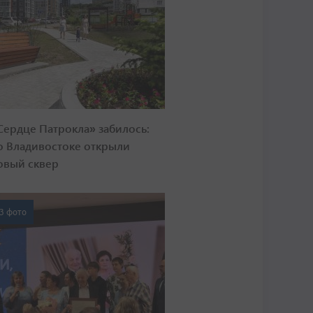
Сердце Патрокла» забилось:
о Владивостоке открыли
овый сквер
3 фото