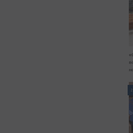
«
в
н
2