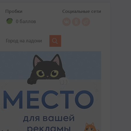
Пробки
Социальные сети
0 баллов
Город на ладони