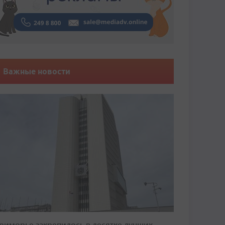
Важные новости
риморье закрепилось в десятке лучших