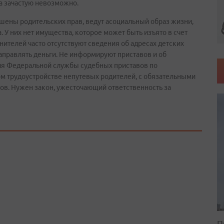
а зачастую невозможно.
шены родительских прав, ведут асоциальный образ жизни,
 У них нет имущества, которое может быть изъято в счет
нителей часто отсутствуют сведения об адресах детских
направлять деньги. Не информируют приставов и об
я Федеральной службы судебных приставов по
м трудоустройстве непутевых родителей, с обязательными
тов. Нужен закон, ужесточающий ответственность за
П