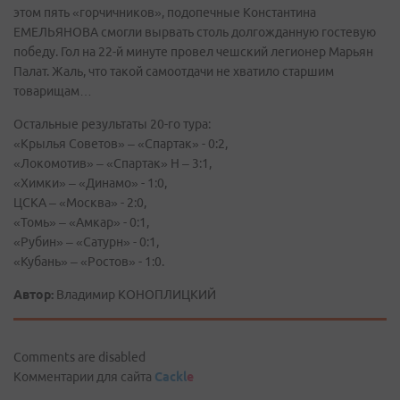
этом пять «горчичников», подопечные Константина
ЕМЕЛЬЯНОВА смогли вырвать столь долгожданную гостевую
победу. Гол на 22-й минуте провел чешский легионер Марьян
Палат. Жаль, что такой самоотдачи не хватило старшим
товарищам…
Остальные результаты 20-го тура:
«Крылья Советов» – «Спартак» - 0:2,
«Локомотив» – «Спартак» Н – 3:1,
«Химки» – «Динамо» - 1:0,
ЦСКА – «Москва» - 2:0,
«Томь» – «Амкар» - 0:1,
«Рубин» – «Сатурн» - 0:1,
«Кубань» – «Ростов» - 1:0.
Автор:
Владимир КОНОПЛИЦКИЙ
Comments are disabled
Комментарии для сайта
Cackl
e