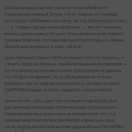
Забегая вперед отметим, что на послематчевой пресс-
конференции главный тренер «Луча» заявил, что команда
испытывает проблемы с составом, так как, цитируем дословно,
«…в «Сатурн» продан Алексей Иванов…». Из чего невольно
можно сделать вывод, что ушел игрок вопреки воле главного
тренера? Впрочем, это тема отдельного разговора, и к ней мы
обязательно вернемся. А пока – об игре.
Дику Адвокаату удалось безболезненно снять все вопросы, и
«Зенит» предстал боевым, отмобилизованным коллективом, а
вот его дальневосточному коллеге этого сделать не удалось.
По той простой причине, что особо выбирать не из кого.
Вдобавок, уже по ходу матча выяснилось, что явно не тянет
СМИРНОВ-первый, которого пришлось спешно менять.
Тем не менее «Луч» даже при таком раскладе вправе был
рассчитывать на большее. Почти весь матч гости успешно
отражали яростные атаки невских миллионеров. На гол в
первом тайме Константина ЗЫРЯНОВА «лучистые» сразу
после перерыва ответили метким ударом Ивана СТРЕЛКОВА.