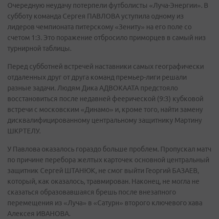
Очередную неудачу потерпели футболисты «Луча-Энергии». В
субботу команда Сергея ПАВЛОВА уступила одному из
лидеров чемпионата питерскому «Зениту» на его поле со
счетом 1:3. Это поражение отбросило приморцев в самый низ
турнирной таблицы.
Перед субботней встречей наставники самых географически
отдаленных друг от друга команд премьер-лиги решали
разные задачи. Людям Дика АДВОКААТА предстояло
восстановиться после недавней феерической (9:3) кубковой
встречи с московским «Динамо» и, кроме того, найти замену
дисквалифицированному центральному защитнику Мартину
ШКРТЕЛУ.
У Павлова оказалось гораздо больше проблем. Пропускал матч
по причине перебора желтых карточек основной центральный
защитник Сергей ШТАНЮК, не смог выйти Георгий БАЗАЕВ,
который, как оказалось, травмирован. Наконец, не могла не
сказаться образовавшаяся брешь после внезапного
перемещения из «Луча» в «Сатурн» второго ключевого хава
Алексея ИВАНОВА.