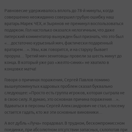
Равновесие удерживалось вплоть до 78-й минуты, когда
совершенно неожиданно совершил грубую ошибку наш
вратарь Марек ЧЕХ, и Зырянов не преминул воспользоваться
подарком. Гол настолько оказался нелогичным, что даже
питерский комментатор вынужден был признать, что это был
«…достаточно курьезный мяч, фактически подаренный
вратарем…». Увы, как говорится, и на старуху бывает
проруха… Третий мяч зенитовцы провели за шесть минут до
конца. В который уже раз «желто-синих» не хватило в
концовке матча!
Говоря о причинах поражения, Сергей Павлов помимо
вышеупомянутых кадровых проблем сказал буквально
следующее: «Просто есть группа игроков, которая сыграла не
в свою силу. Я думаю, это основная причина поражения…».
Вдаваться в персоны Сергей Александрович не стал, а посему
остается гадать, кто же эти основные виновники…
А вот дубль «Луча» порадовал. В трудном, бескомпромиссном
поединке, при абсолютном отсутствии запасных, схлопотав при