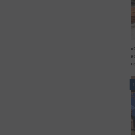
«
в
н
2