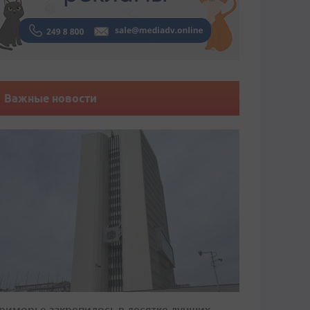
Важные новости
риморье закрепилось в десятке лучших