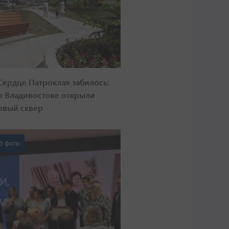
Сердце Патрокла» забилось:
о Владивостоке открыли
овый сквер
3 фото