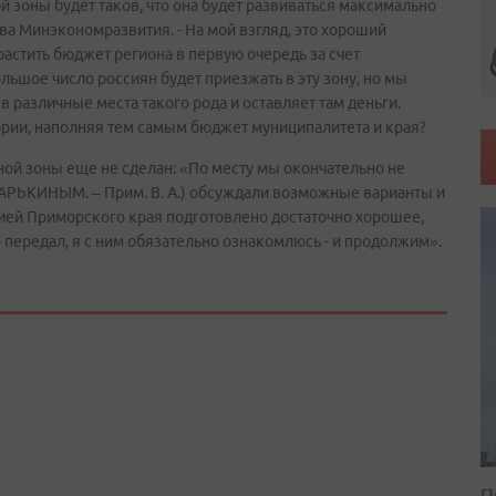
 зоны будет таков, что она будет развиваться максимально
ава Минэкономразвития. - На мой взгляд, это хороший
астить бюджет региона в первую очередь за счет
льшое число россиян будет приезжать в эту зону, но мы
в различные места такого рода и оставляет там деньги.
ории, наполняя тем самым бюджет муниципалитета и края?
ной зоны еще не сделан: «По месту мы окончательно не
АРЬКИНЫМ. – Прим. В. А.) обсуждали возможные варианты и
ией Приморского края подготовлено достаточно хорошее,
 передал, я с ним обязательно ознакомлюсь - и продолжим».
П