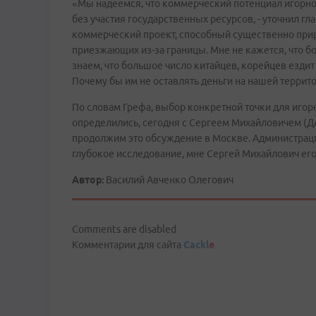
«Мы надеемся, что коммерческий потенциал игорной
без участия государственных ресурсов, - уточнил гл
коммерческий проект, способный существенно прир
приезжающих из-за границы. Мне не кажется, что бо
знаем, что большое число китайцев, корейцев ездит 
Почему бы им не оставлять деньги на нашей террит
По словам Грефа, выбор конкретной точки для игор
определились, сегодня с Сергеем Михайловичем (Д
продолжим это обсуждение в Москве. Администрац
глубокое исследование, мне Сергей Михайлович его
Автор:
Василий Авченко Олегович
Comments are disabled
Комментарии для сайта
Cackl
e