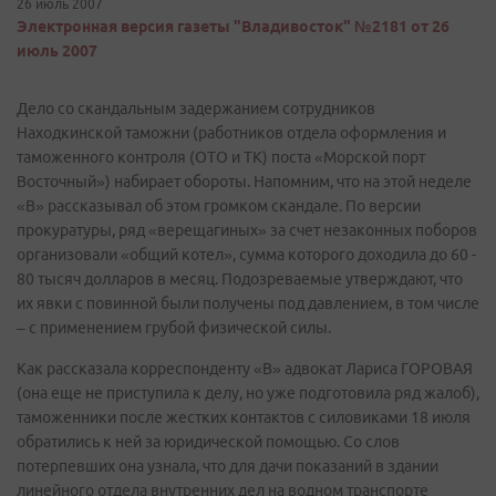
26 июль 2007
Электронная версия газеты "Владивосток" №2181 от 26
июль 2007
Дело со скандальным задержанием сотрудников
Находкинской таможни (работников отдела оформления и
таможенного контроля (ОТО и ТК) поста «Морской порт
Восточный») набирает обороты. Напомним, что на этой неделе
«В» рассказывал об этом громком скандале. По версии
прокуратуры, ряд «верещагиных» за счет незаконных поборов
организовали «общий котел», сумма которого доходила до 60 -
80 тысяч долларов в месяц. Подозреваемые утверждают, что
их явки с повинной были получены под давлением, в том числе
– с применением грубой физической силы.
Как рассказала корреспонденту «В» адвокат Лариса ГОРОВАЯ
(она еще не приступила к делу, но уже подготовила ряд жалоб),
таможенники после жестких контактов с силовиками 18 июля
обратились к ней за юридической помощью. Со слов
потерпевших она узнала, что для дачи показаний в здании
линейного отдела внутренних дел на водном транспорте