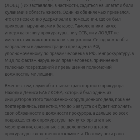
(ЛОВДТ) их заставляли, в частности, садиться на шпагат и били
кулаками в область живота. Один из обвиняемых признался,
что его незаконно удерживали в помещении, где он был
прикован наручниками к батарее. Таможенники также
утверждают: ни у прокуратуры, ни у ССБ, ни у ЛОВДТ не
имелось никаких протоколов задержания. Сегодня жалобы
направлены в администрацию президента РФ,
уполномоченному по правам человека в РФ, Генпрокуратуру, в
МВД по фактам нарушения прав человека, причинения
телесных повреждений и превышения полномочий
должностными лицами.
Вместе с тем, слухи об отставке транспортного прокурора
Находки Дениса БАБИКОВА, который был одним из
инициаторов этого таможенно-коррупционного дела, пока не
подтвердились. Известно, что до 5 августа он будет исполнять
свои обязанности в должности прокурора, а дальше во всех
подразделениях прокуратуры начнутся оргштатные
мероприятия, связанные с выделением из штатов
прокуратуры следственного комитета. Поэтому пока рано