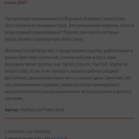
июль 2007
Презентация музыкального сборника Shadows Compilation
Vol.1 прошла во Владивостоке. Это уникальное издание, своего
рода первый официальный сборник рок-групп, которые
представляют приморскую dark-сцену.
Shadows Compilation Vol.1 представляет группы, работающие в
жанре брит-поп, синти-поп, готический рок и пост-панк
(назовем такие группы, как Tailors, Opium, The Cell, Sigma 18,
Dress Code). И пусть их немного, музыку ребята создают
достойную, доказательством чего и служит диск. Заметим, что
это лицензионное издание, права на песни принадлежат
музыкантам и несанкционированное использование карается
законом.
Автор:
Любовь БЕРЧАНСКАЯ
Comments are disabled
Комментарии для сайта
Cackl
e