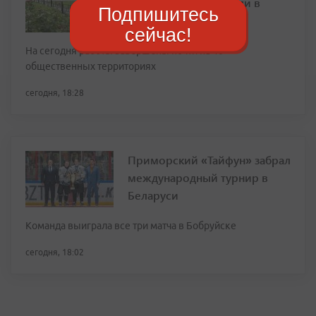
дворов благоустроили в
Подпишитесь
Приморье
сейчас!
На сегодня работы завершены почти на 40
общественных территориях
сегодня, 18:28
Приморский «Тайфун» забрал
международный турнир в
Беларуси
Команда выиграла все три матча в Бобруйске
сегодня, 18:02