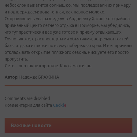
небосклон выкатится солнышко. Мы последовали их примеру
и подтверждаем: вода теплая, как парное молоко.
Отправившись «на разведку» в Андреевку Хасанского района -
признанный центр летнего отдыха в Приморье, мы убедились,
что тут практически все уже готово к приему отдыхающих.
Точно так же, с распростертыми объятиями, встречают гостей
базы отдыха и пляжи по всему побережью края. И нет причины
откладывать открытие пляжного сезона. Рискуете его просто
пропустить.
Лето – оно такое короткое. Как сама жизнь.
Автор:
Надежда БРАЖИНА
Comments are disabled
Комментарии для сайта
Cackl
e
Важные новости