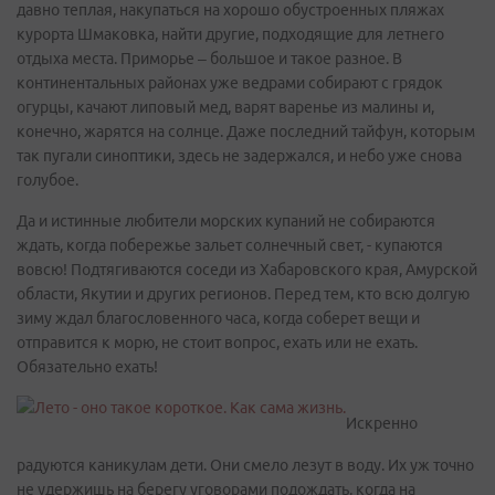
давно теплая, накупаться на хорошо обустроенных пляжах
курорта Шмаковка, найти другие, подходящие для летнего
отдыха места. Приморье – большое и такое разное. В
континентальных районах уже ведрами собирают с грядок
огурцы, качают липовый мед, варят варенье из малины и,
конечно, жарятся на солнце. Даже последний тайфун, которым
так пугали синоптики, здесь не задержался, и небо уже снова
голубое.
Да и истинные любители морских купаний не собираются
ждать, когда побережье зальет солнечный свет, - купаются
вовсю! Подтягиваются соседи из Хабаровского края, Амурской
области, Якутии и других регионов. Перед тем, кто всю долгую
зиму ждал благословенного часа, когда соберет вещи и
отправится к морю, не стоит вопрос, ехать или не ехать.
Обязательно ехать!
Искренно
радуются каникулам дети. Они смело лезут в воду. Их уж точно
не удержишь на берегу уговорами подождать, когда на