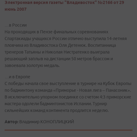
Электронная версия газеты "Владивосток" №2166 от 29
июнь 2007
…в России
На проходящих в Пензе финальных соревнованиях
Спартакиады учащихся России отлично выступила 14-летняя
пловчиха из Владивостока Оля Детенюк. Воспитанница
тренеров Татьяны и Николая Нистратенко выиграла
решающий заплыв на дистанции 50 метров брассом и
завоевала золотую медаль.
…и в Европе
С победы начала свое выступление в турнире на Кубок Европы
по бадминтону команда «Приморье - Новая лига – Панасоник».
В исключительно упорном поединке со счетом 4:3 приморские
мастера одолели бадминтонистов Испании. Турнир
сильнейших команд континента продлится неделю.
Автор:
Владимир КОНОПЛИЦКИЙ