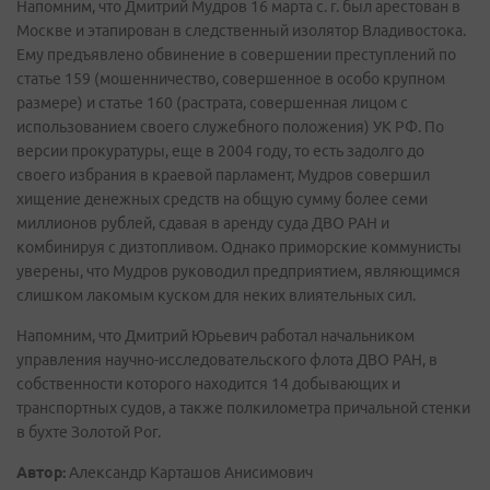
Напомним, что Дмитрий Мудров 16 марта с. г. был арестован в
Москве и этапирован в следственный изолятор Владивостока.
Ему предъявлено обвинение в совершении преступлений по
статье 159 (мошенничество, совершенное в особо крупном
размере) и статье 160 (растрата, совершенная лицом с
использованием своего служебного положения) УК РФ. По
версии прокуратуры, еще в 2004 году, то есть задолго до
своего избрания в краевой парламент, Мудров совершил
хищение денежных средств на общую сумму более семи
миллионов рублей, сдавая в аренду суда ДВО РАН и
комбинируя с дизтопливом. Однако приморские коммунисты
уверены, что Мудров руководил предприятием, являющимся
слишком лакомым куском для неких влиятельных сил.
Напомним, что Дмитрий Юрьевич работал начальником
управления научно-исследовательского флота ДВО РАН, в
собственности которого находится 14 добывающих и
транспортных судов, а также полкилометра причальной стенки
в бухте Золотой Рог.
Автор:
Александр Карташов Анисимович