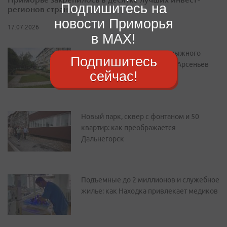
Подпишитесь на
регионов страны
новости Приморья
17.07.2026
в MAX!
От уютного двора до горнолыжного
Подпишитесь
курорта: как преображается Арсеньев
сейчас!
Новый парк, сквер с фонтаном и 50
квартир: как преображается
Дальнегорск
Подъемные до 2 миллионов и служебное
жилье: как Находка привлекает медиков