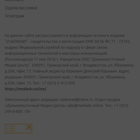
Одноклассники
Телеграм
На данном сайте распространяется информация сетевого издания
"VLADNEWS" - свидетельство о регистрации СМИ ЭЛ № ФС 77 - 72742,
выдано Федеральной службой по надзору в сфере связи,
информационных технологий и массовых коммуникаций
(Роскомнадзор) 17 мая 2018 г. Учредитель ООО "Дальневосточный
Медиа Центр". 690091, Приморский край, г. Владивосток, ул. Уборевича,
д.20А, офис 13. Главный редактор Юркевич Дмитрий Юрьевич. Адрес
редакции: 690091, Приморский край, г. Владивосток, ул. Уборевича,
д.20А, офис 13. Тел.: +7 (423) 2-415-600.
https://mediadv.online/
Электронный адрес редакции: vladnews@inbox.ru. Отдел продаж
«Дальневосточный Медиа Центр» sale@mediadv.online. Тел.: +7 (423)
249-8-800. 18+