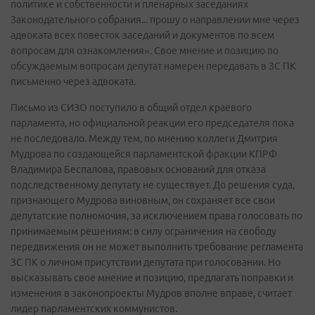
политике и собственности и пленарных заседаниях
Законодательного собрания... прошу о направлении мне через
адвоката всех повесток заседаний и документов по всем
вопросам для ознакомления». Свое мнение и позицию по
обсуждаемым вопросам депутат намерен передавать в ЗС ПК
письменно через адвоката.
Письмо из СИЗО поступило в общий отдел краевого
парламента, но официальной реакции его председателя пока
не последовало. Между тем, по мнению коллеги Дмитрия
Мудрова по создающейся парламентской фракции КПРФ
Владимира Беспалова, правовых оснований для отказа
подследственному депутату не существует. До решения суда,
признающего Мудрова виновным, он сохраняет все свои
депутатские полномочия, за исключением права голосовать по
принимаемым решениям: в силу ограничения на свободу
передвижения он не может выполнить требование регламента
ЗС ПК о личном присутствии депутата при голосовании. Но
высказывать свое мнение и позицию, предлагать поправки и
изменения в законопроекты Мудров вполне вправе, считает
лидер парламентских коммунистов.