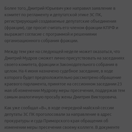
Более того, Дмитрий Юрьевич уже направил заявление в
комитет по регламенту и депутатской этике ЗС ПК,
регистрирующий создаваемые депутатские объединения
(фракции), где просит считать его членом фракции КПРФ и
выражает согласие с программой и решениями
организационного собрания фракции.
Между тем уже на следующей неделе может оказаться, что
Дмитрий Мудров сможет лично присутствовать на заседаниях
своего комитета, фракции и Законодательного собрания в
целом. На 4 июня назначено судебное заседание, в ходе
которого будет предположительно рассмотрено обращение
краевого парламента, принятое на сессионном заседании 23
мая об изменении Мудрову меры пресечения, поддержав тем
самым аналогичную просьбу жены Дмитрия Викторовича.
Как уже сообщал «В», в ходе очередной майской сессии
депутаты ЗС ПК проголосовали за направление в адрес
прокуратуры и суда Приморского края обращения об
изменении меры пресечения своему коллеге. В документе