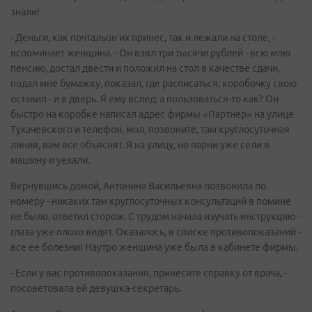
знали!
- Деньги, как почтальон их принес, так и лежали на столе, -
вспоминает женщина. - Он взял три тысячи рублей - всю мою
пенсию, достал двести и положил на стол в качестве сдачи,
подал мне бумажку, показал, где расписаться, коробочку свою
оставил - и в дверь. Я ему вслед: а пользоваться-то как? Он
быстро на коробке написал адрес фирмы «Партнер» на улице
Тухачевского и телефон, мол, позвоните, там круглосуточная
линия, вам все объяснят. Я на улицу, но парни уже сели в
машину и уехали.
Вернувшись домой, Антонина Васильевна позвонила по
номеру - никаких там круглосуточных консультаций в помине
не было, ответил сторож. С трудом начала изучать инструкцию -
глаза уже плохо видят. Оказалось, в списке противопоказаний -
все ее болезни! Наутро женщина уже была в кабинете фирмы.
- Если у вас противопоказания, принесите справку от врача, -
посоветовала ей девушка-секретарь.