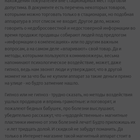
нахождения покупателей вне стационарных мест торговли
допустима. В документе есть перечень некоторых товаров,
которыми можно торговать только в стационарах, но подобная
аппаратура в этот список не входит. Другое дело, можно
говорить о недобросовестной и недостоверной информации во
время продажи: продавцы собирают людей под предлогом
«информации о компенсациях» или по другим важным
вопросам, а на самом деле «впаривают» свой товар. Да и
методы, которыми пользуются коммивояжеры, весьма
напоминают психологическое воздействие, может, даже
гипноз, ведь нам звонят люди и утверждают, что в другой
момент ни за что бы не купили аппарат за такие деньги прямо
на улице - но будто затмение нашло.
Гипноз или не гипноз - трудно сказать, но методы воздействия
ушлых продавцов и впрямь грамотные: и поговорят, и
пожалеют бедных бабушек, про болезни выслушают,
убедительно расскажут, что «чудодейственные» магнитные
пластинки именно от этих болезней лечат! Будто приложишь их
- и лет тридцать долой. И скидкой не забудут поманить. Да
только в Интернет-магазине такой магнитный аппарат стоит в