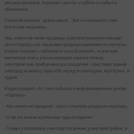
два раза дешевле. Хорошая «льгота» и забота о слабых и
обиженных.
Пожилой человек - доверчивый… Вот и пользуются этим
всяческие мерзавцы.
Увы, клиентов такие продавцы и распространители находят
легко! Народ у нас никакими предупреждениями не спугнешь -
упорно покупает «таблетки от всех болезней», всяческие
магнитные пояса, рассасывающие камни в почках,
электрические приборчики для похудения - приставил эдакий
электрод на живот, сиди себе перед телевизором, жуй булки - и
худей!
Корреспондент «В» тоже побывал в информационном центре
«Партнер».
- Мы ничего не продаем! - строго ответила девушка-секретарь.
- А где же можно купить ваш чудо-аппаратик?
- Только у продавцов, они ездят по домам, у них свой график, и