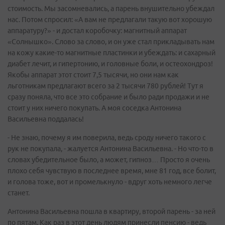
стоимость. Мы засомневались, а парень внушительно убеждал
нас. Потом спросил: «А вам не предлагали такую вот хорошую
аппаратуру?» - и достал коробочку: магнитный аппарат
«Солнышко». Слово за слово, и он уже стал прикладывать нам
на кожу какие-то магнитные пластинки и убеждать: и сахарный
диабет лечит, и гипертонию, и головные боли, и остеохондроз!
Якобы аппарат этот стоит 7,5 тысячи, но они нам как
льготникам предлагают всего за 2 тысячи 780 рублей! Тут я
сразу поняла, что все это собрание и было ради продажи и не
стоит у них ничего покупать. А моя соседка Антонина
Васильевна поддалась!
- Не знаю, почему я им поверила, ведь сроду ничего такого с
рук не покупала, - жалуется Антонина Васильевна. - Но что-то в
словах убедительное было, а может, гипноз… Просто я очень
плохо себя чувствую в последнее время, мне 81 год, все болит,
и голова тоже, вот и промелькнуло - вдруг хоть немного легче
станет.
Антонина Васильевна пошла в квартиру, второй парень - за ней
по пятам. Как раз в этот день людям принесли пенсию - ведь