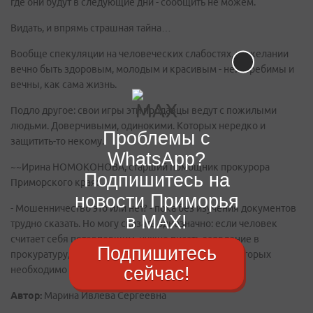
где они будут в следующие дни - сообщить не можем.
Видать, и впрямь страшная тайна…
Вообще спекуляции на человеческих слабостях, на желании
вечно быть здоровым, молодым и красивым - неистребимы и
вечны, как сама жизнь.
Подло другое: свои игры эти продавцы ведут с пожилыми
людьми. Доверчивыми, одинокими. Которых нередко и
Проблемы с
защитить-то некому.
WhatsApp?
~~Ирина НОМОКОНОВА, старший помощник прокурора
Подпишитесь на
Приморского края:
новости Приморья
- Мошенничество это или нет? - пока без изучения документов
в MAX!
трудно сказать. Но могу сказать однозначно: если человек
считает себя потерпевшим, нужно писать заявление в
Подпишитесь
прокуратуру, судя по всему, здесь есть факты, в которых
сейчас!
необходимо разбираться специалистам. ~~
Автор:
Марина Ивлева Сергеевна