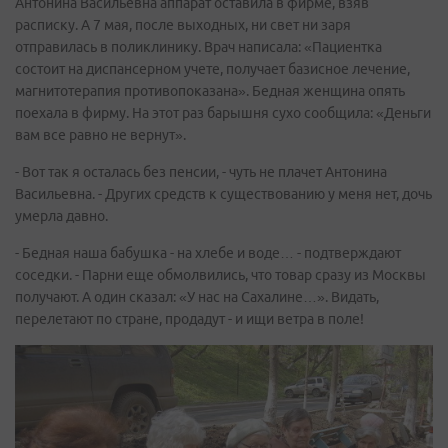
Антонина Васильевна аппарат оставила в фирме, взяв
расписку. А 7 мая, после выходных, ни свет ни заря
отправилась в поликлинику. Врач написала: «Пациентка
состоит на диспансерном учете, получает базисное лечение,
магнитотерапия противопоказана». Бедная женщина опять
поехала в фирму. На этот раз барышня сухо сообщила: «Деньги
вам все равно не вернут».
- Вот так я осталась без пенсии, - чуть не плачет Антонина
Васильевна. - Других средств к существованию у меня нет, дочь
умерла давно.
- Бедная наша бабушка - на хлебе и воде… - подтверждают
соседки. - Парни еще обмолвились, что товар сразу из Москвы
получают. А один сказал: «У нас на Сахалине…». Видать,
перелетают по стране, продадут - и ищи ветра в поле!