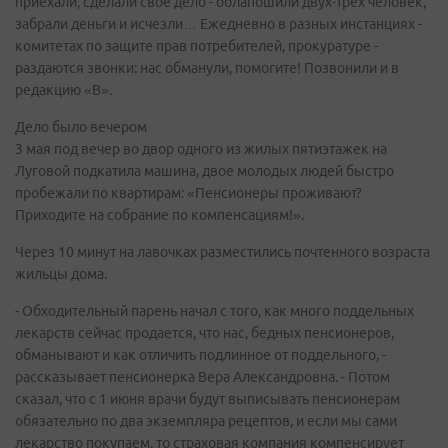
приехали, сделали свое дело - облапошили двух-трех человек,
забрали деньги и исчезли… Ежедневно в разных инстанциях -
комитетах по защите прав потребителей, прокуратуре -
раздаются звонки: нас обманули, помогите! Позвонили и в
редакцию «В».
Дело было вечером
3 мая под вечер во двор одного из жилых пятиэтажек на
Луговой подкатила машина, двое молодых людей быстро
пробежали по квартирам: «Пенсионеры проживают?
Приходите на собрание по компенсациям!».
Через 10 минут на лавочках разместились почтенного возраста
жильцы дома.
- Обходительный парень начал с того, как много поддельных
лекарств сейчас продается, что нас, бедных пенсионеров,
обманывают и как отличить подлинное от поддельного, -
рассказывает пенсионерка Вера Александровна. - Потом
сказал, что с 1 июня врачи будут выписывать пенсионерам
обязательно по два экземпляра рецептов, и если мы сами
лекарство покупаем, то страховая компания компенсирует