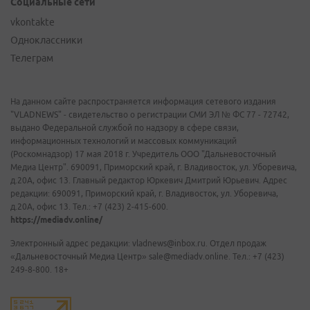
Социальные сети
vkontakte
Одноклассники
Телеграм
На данном сайте распространяется информация сетевого издания
"VLADNEWS" - свидетельство о регистрации СМИ ЭЛ № ФС 77 - 72742,
выдано Федеральной службой по надзору в сфере связи,
информационных технологий и массовых коммуникаций
(Роскомнадзор) 17 мая 2018 г. Учредитель ООО "Дальневосточный
Медиа Центр". 690091, Приморский край, г. Владивосток, ул. Уборевича,
д.20А, офис 13. Главный редактор Юркевич Дмитрий Юрьевич. Адрес
редакции: 690091, Приморский край, г. Владивосток, ул. Уборевича,
д.20А, офис 13. Тел.: +7 (423) 2-415-600.
https://mediadv.online/
Электронный адрес редакции: vladnews@inbox.ru. Отдел продаж
«Дальневосточный Медиа Центр» sale@mediadv.online. Тел.: +7 (423)
249-8-800. 18+