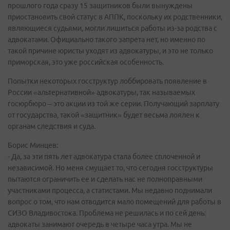
прошлого года сразу 15 защитников были вынуждены
приостановить свой статус в АППК, поскольку их родственники,
являющиеся судьями, могли лишиться работы из-за родства с
адвокатами. Официально такого запрета нет, но именно по
такой причине юристы уходят из адвокатуры, и это не только
приморская, это уже российская особенность.
Попытки некоторых госструктур лоббировать появление в
России «альтернативной» адвокатуры, так называемых
госюрбюро – это акции из той же серии. Получающий зарплату
от государства, такой «защитник» будет весьма лоялен к
органам следствия и суда.
Борис Минцев:
- Да, за эти пять лет адвокатура стала более сплоченной и
независимой. Но меня смущает то, что сегодня госструктуры
пытаются ограничить ее и сделать нас не полноправными
участниками процесса, а статистами. Мы недавно поднимали
вопрос о том, что нам отводится мало помещений для работы в
СИЗО Владивостока. Проблема не решилась и по сей день:
адвокаты занимают очередь в четыре часа утра. Мы не