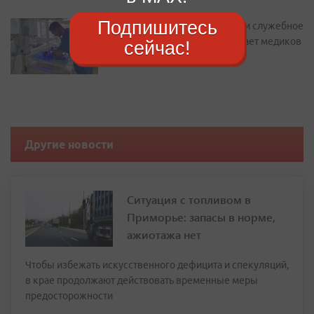
Подпишитесь
Подъемные до 2 миллионов и служебное
жилье: как Находка привлекает медиков
сейчас!
Другие новости
Ситуация с топливом в
Приморье: запасы в норме,
ажиотажа нет
Чтобы избежать искусственного дефицита и спекуляций,
в крае продолжают действовать временные меры
предосторожности