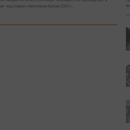
и
я - выставки «Автопром Китая-2007».
17