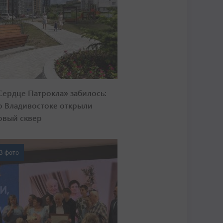
Сердце Патрокла» забилось:
о Владивостоке открыли
овый сквер
3 фото