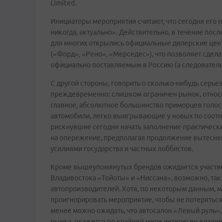
Limited.
Инициаторы мероприятия считают, что сегодня его 
никогда, актуально». Действительно, в течение пос
для многих открылись официальные дилерские цен
(«Форд», «Рено», «Мерседес»), что позволяет сдел
официально поставляемым в Россию (а следовател
С другой стороны, говорить о сколько-нибудь серь
преждевременно: слишком ограничен рынок, относи
главное, абсолютное большинство приморцев голос
автомобили, легко выигрывающие у новых по соотн
рискнувшие сегодня начать заполнение практическ
на опережение, предполагая продолжение вытеснен
усилиями государства и частных лоббистов.
Кроме вышеупомянутых брендов ожидается участие
Владивостока «Тойоты» и «Ниссана», возможно, так
автопроизводителей. Хотя, по некоторым данным, 
проигнорировать мероприятие, чтобы не потеряться
менее можно ожидать, что автосалон «Левый руль»,
рынка, окажется по крайней мере интересен владив