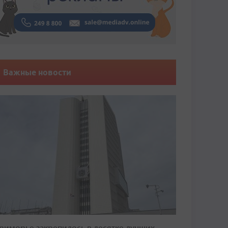
Важные новости
риморье закрепилось в десятке лучших