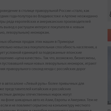
проведение в столице праворульной России «стало, как
ледних года-полутора во Владивостоке и Артеме неожиданно
тры ряда европейских и американских производителей
ать вывод о растущем интересе покупателя к новым
ьно, леворульным) иномаркам.
езных объемах продаж этих машин в Приморье
тельно невысока покупательная способность населения, а
ует условной единицей за подержанные японские
ошению «цена-качество». Так что, возможно, бизнесмены,
и пустовавшей ниши новых леворульных иномарок, играют
ия праворульного секонд-хенда с российских дорог
 в автосалоне «Левый руль» более привычных для
же представителей китайских и российских
местные дилеры отечественных марок могут
 на фоне шикарных авто из Азии, Европы и Америки. Тем не
 если и не повлияет серьезно на конъюнктуру местного
П
остокцам. Кстати, в сентябре планируется проведение в