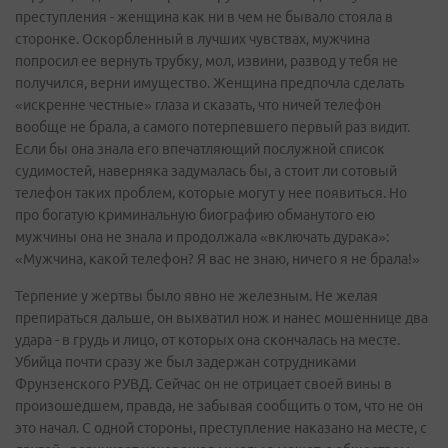
преступления - женщина как ни в чем не бывало стояла в
сторонке. Оскорбленный в лучших чувствах, мужчина
попросил ее вернуть трубку, мол, извини, развод у тебя не
получился, верни имущество. Женщина предпочла сделать
«искренне честные» глаза и сказать, что ничей телефон
вообще не брала, а самого потерпевшего первый раз видит.
Если бы она знала его впечатляющий послужной список
судимостей, наверняка задумалась бы, а стоит ли сотовый
телефон таких проблем, которые могут у нее появиться. Но
про богатую криминальную биографию обманутого ею
мужчины она не знала и продолжала «включать дурака»:
«Мужчина, какой телефон? Я вас не знаю, ничего я не брала!»
Терпение у жертвы было явно не железным. Не желая
препираться дальше, он выхватил нож и нанес мошеннице два
удара - в грудь и лицо, от которых она скончалась на месте.
Убийца почти сразу же был задержан сотрудниками
Фрунзенского РУВД. Сейчас он не отрицает своей вины в
произошедшем, правда, не забывая сообщить о том, что не он
это начал. С одной стороны, преступление наказано на месте, с