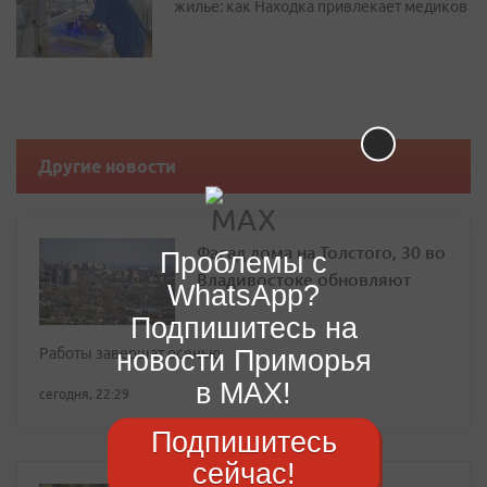
жилье: как Находка привлекает медиков
Другие новости
Фасад дома на Толстого, 30 во
Проблемы с
Владивостоке обновляют
WhatsApp?
Подпишитесь на
новости Приморья
Работы завершат осенью
в MAX!
сегодня, 22:29
Подпишитесь
сейчас!