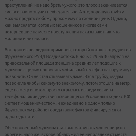
преступлений: не надо брать чужого, это плохо заканчивается,
сие все равно звучит неубедительно. А что, хорошую трубку
можно продать любому прохожему по сходной цене. Однако,
как выясняется, сотовых мошенников иногда сами
потерпевшие на месте преступления наказывают так, что
милиции и не снилось.
Вот один из последних примеров, который потряс сотрудников
Фрунзенского РУВД Владивостока. В ночь с 29 на 30 апреля на
привокзальной площади женщина средних лет подошла к
мужчине с целью попросить мобильный телефон на пару минут
позвонить. Он не стал отказывать даме. Взяв трубку, мадам
позвонила якобы какому-то знакомому, потом отошла на метр,
еще на метр и потом просто скрылась из виду хозяина
телефона. Такие действия «звонящего» Уголовный кодекс РФ
считает мошенничеством, и ежедневно в одном только
Фрунзенском районе города таких фактов фиксируется от
одного до пяти.
Обеспокоенный мужчина стал высматривать мошенницу по
округе и, надо же, вскоре обнаружил ее неподалеку от места