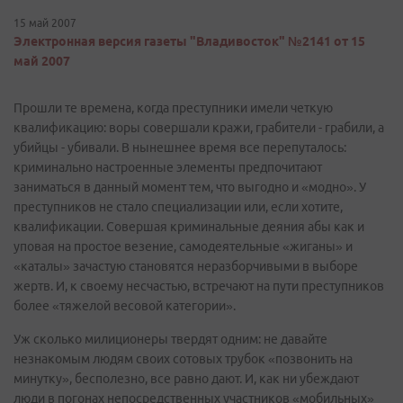
15 май 2007
Электронная версия газеты "Владивосток" №2141 от 15
май 2007
Прошли те времена, когда преступники имели четкую
квалификацию: воры совершали кражи, грабители - грабили, а
убийцы - убивали. В нынешнее время все перепуталось:
криминально настроенные элементы предпочитают
заниматься в данный момент тем, что выгодно и «модно». У
преступников не стало специализации или, если хотите,
квалификации. Совершая криминальные деяния абы как и
уповая на простое везение, самодеятельные «жиганы» и
«каталы» зачастую становятся неразборчивыми в выборе
жертв. И, к своему несчастью, встречают на пути преступников
более «тяжелой весовой категории».
Уж сколько милиционеры твердят одним: не давайте
незнакомым людям своих сотовых трубок «позвонить на
минутку», бесполезно, все равно дают. И, как ни убеждают
люди в погонах непосредственных участников «мобильных»