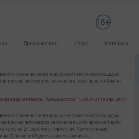
ика
Происшествия
Спорт
Интервью
олетного строения железнодорожного моста над площадью
рытие и до пяти метров увеличена высота проезжей части
онная версия газеты "Владивосток" №2131 от 19 апр. 2007
олетного строения железнодорожного моста над площадью
рытие и до пяти метров увеличена высота проезжей части
о 6 часов по 29 апреля включительно. Поэтому ночью
ицы Спортивной будет частично ограничено.