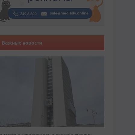
Важные новости
риморье закрепилось в десятке лучших