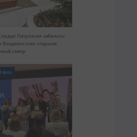
Сердце Патрокла» забилось:
о Владивостоке открыли
овый сквер
3 фото