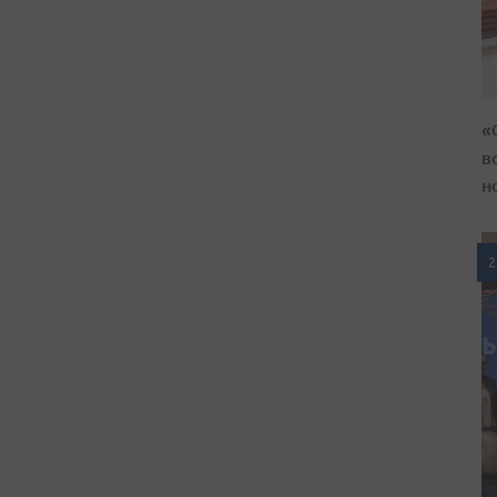
«
в
н
2