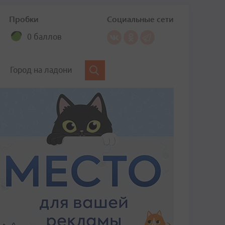
Пробки
Социальные сети
0 баллов
Город на ладони