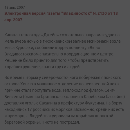
18 апр. 2007
Электронная версия газеты "Владивосток" №2130 от 18
апр. 2007
Капитан теплохода «Джейн» сознательно направил судно на
мель вчера ночью в тихоокеанском заливе Исиномаки возле
мыса Куросаки, сообщили корреспонденту «В» во
Владивостокском спасательно-координационном центре.
Решение было принято для того, чтобы предотвратить
кораблекрушение, спасти груз и людей.
Во время шторма у северо-восточного побережья японского
острова Хонсю в машинное отделение по неизвестной пока
причине стала поступать вода. Теплоход под флагом Сент-
Винсента (бывшая британская колония в Карибском бассейне)
доставлял уголь с Сахалина в префектуру Фукусима. На борту
находились 17 российских моряков. Возможно, среди них есть
и приморцы. Людей эвакуировали на кораблях японской
береговой охраны. Никто не пострадал.