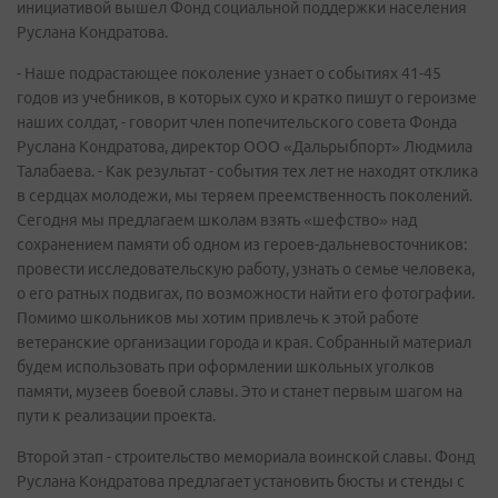
инициативой вышел Фонд социальной поддержки населения
Руслана Кондратова.
- Наше подрастающее поколение узнает о событиях 41-45
годов из учебников, в которых сухо и кратко пишут о героизме
наших солдат, - говорит член попечительского совета Фонда
Руслана Кондратова, директор ООО «Дальрыбпорт» Людмила
Талабаева. - Как результат - события тех лет не находят отклика
в сердцах молодежи, мы теряем преемственность поколений.
Сегодня мы предлагаем школам взять «шефство» над
сохранением памяти об одном из героев-дальневосточников:
провести исследовательскую работу, узнать о семье человека,
о его ратных подвигах, по возможности найти его фотографии.
Помимо школьников мы хотим привлечь к этой работе
ветеранские организации города и края. Собранный материал
будем использовать при оформлении школьных уголков
памяти, музеев боевой славы. Это и станет первым шагом на
пути к реализации проекта.
Второй этап - строительство мемориала воинской славы. Фонд
Руслана Кондратова предлагает установить бюсты и стенды с