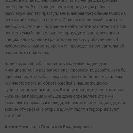
общество от довольно опасного типа с непредсказуемым
поведением. В настоящее время прокуратура района,
расследующая это преступление, направляет обвиняемого на
психиатрическую экспертизу. Если он вменяемый - ждет его
несколько лет зоны по крайне неавторитетной статье УК. Если
невменяемый - несколько лет принудительного лечения в
специальной клинике грабителю-педофилу обеспечено. В
любом случае какое-то время он проведет в принудительной
изоляции от общества.
Конечно, хорошо бы поставить в каждый подъезд по
милиционеру. Но раз такое пока невозможно, давайте хотя бы
сделаем так, чтобы благодаря нашим собственным усилиям
количество погани, обретающейся в наших же домах,
существенно уменьшилось. В конце концов, именно активная
жизненная позиция жильцов дома определяет, кто ими
командует: нормальные люди, живущие в этом подъезде, или
всякие отморозки, которые шумят, гадят и терроризируют
жителей.
Автор:
Александр Огневский Владимирович