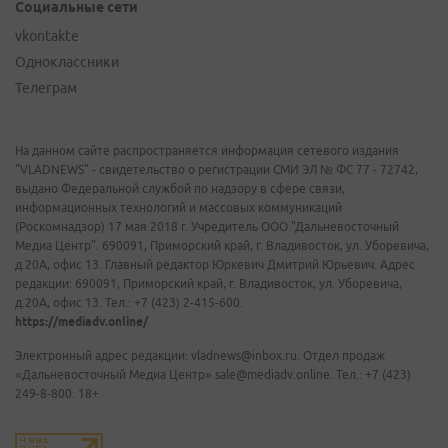
Социальные сети
vkontakte
Одноклассники
Телеграм
На данном сайте распространяется информация сетевого издания
"VLADNEWS" - свидетельство о регистрации СМИ ЭЛ № ФС 77 - 72742,
выдано Федеральной службой по надзору в сфере связи,
информационных технологий и массовых коммуникаций
(Роскомнадзор) 17 мая 2018 г. Учредитель ООО "Дальневосточный
Медиа Центр". 690091, Приморский край, г. Владивосток, ул. Уборевича,
д.20А, офис 13. Главный редактор Юркевич Дмитрий Юрьевич. Адрес
редакции: 690091, Приморский край, г. Владивосток, ул. Уборевича,
д.20А, офис 13. Тел.: +7 (423) 2-415-600.
https://mediadv.online/
Электронный адрес редакции: vladnews@inbox.ru. Отдел продаж
«Дальневосточный Медиа Центр» sale@mediadv.online. Тел.: +7 (423)
249-8-800. 18+