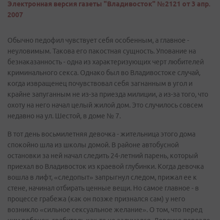
Электронная версия газеты "Владивосток" №2121 от 3 апр.
2007
Обычно педофил чувствует себя особенным, а главное -
неуловимым. Такова его пакостная сущность. Упование на
безнаказанность - одна из характеризующих черт любителей
криминального секса. Однако был во Владивостоке случай,
когда извращенец почувствовал себя загнанным в угол и
крайне запуганным не из-за приезда милиции, а из-за того, что
охоту на него начал целый жилой дом. Это случилось совсем
недавно на ул. Шестой, в доме № 7.
В тот день восьмилетняя девочка - жительница этого дома
спокойно шла из школы домой. В районе автобусной
остановки за ней начал следить 24-летний парень, который
приехал во Владивосток из краевой глубинки. Когда девочка
вошла в лифт, «следопыт» запрыгнул следом, прижал ее к
стене, начинал отбирать ценные вещи. Но самое главное - в
процессе грабежа (как он позже признался сам) у него
возникло «сильное сексуальное желание». О том, что перед