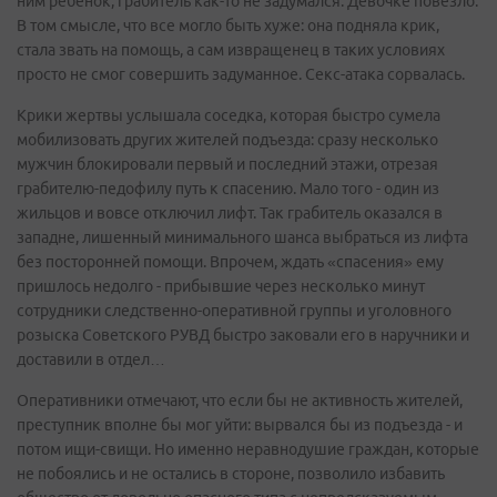
ним ребенок, грабитель как-то не задумался. Девочке повезло.
В том смысле, что все могло быть хуже: она подняла крик,
стала звать на помощь, а сам извращенец в таких условиях
просто не смог совершить задуманное. Секс-атака сорвалась.
Крики жертвы услышала соседка, которая быстро сумела
мобилизовать других жителей подъезда: сразу несколько
мужчин блокировали первый и последний этажи, отрезая
грабителю-педофилу путь к спасению. Мало того - один из
жильцов и вовсе отключил лифт. Так грабитель оказался в
западне, лишенный минимального шанса выбраться из лифта
без посторонней помощи. Впрочем, ждать «спасения» ему
пришлось недолго - прибывшие через несколько минут
сотрудники следственно-оперативной группы и уголовного
розыска Советского РУВД быстро заковали его в наручники и
доставили в отдел…
Оперативники отмечают, что если бы не активность жителей,
преступник вполне бы мог уйти: вырвался бы из подъезда - и
потом ищи-свищи. Но именно неравнодушие граждан, которые
не побоялись и не остались в стороне, позволило избавить