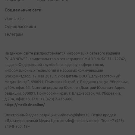
Социальные сети
vkontakte
Одноклассники
Телеграм
На данном сайте распространяется информация сетевого издания
"VLADNEWS" - свидетельство о регистрации СМИ ЭЛ № ФС 77 - 72742,
выдано Федеральной службой по надзору в сфере связи,
информационных технологий и массовых коммуникаций
(Роскомнадзор) 17 мая 2018 г. Учредитель ООО "Дальневосточный
Медиа Центр". 690091, Приморский край, г. Владивосток, ул. Уборевича,
д.20А, офис 13. Главный редактор Юркевич Дмитрий Юрьевич. Адрес
редакции: 690091, Приморский край, г. Владивосток, ул. Уборевича,
д.20А, офис 13. Тел.: +7 (423) 2-415-600.
https://mediadv.online/
Электронный адрес редакции: vladnews@inbox.ru. Отдел продаж
«Дальневосточный Медиа Центр» sale@mediadv.online. Тел.: +7 (423)
249-8-800. 18+