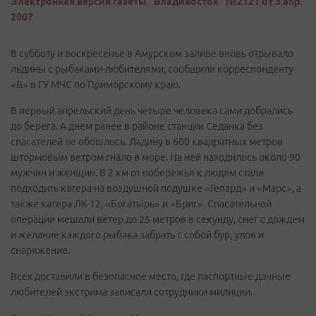
Электронная версия газеты "Владивосток" №2121 от 3 апр.
2007
В субботу и воскресенье в Амурском заливе вновь отрывало
льдины с рыбаками-любителями, сообщили корреспонденту
«В» в ГУ МЧС по Приморскому краю.
В первый апрельский день четыре человека сами добрались
до берега. А днем ранее в районе станции Седанка без
спасателей не обошлось. Льдину в 600 квадратных метров
штормовым ветром гнало в море. На ней находилось около 90
мужчин и женщин. В 2 км от побережья к людям стали
подходить катера на воздушной подушке «Гепард» и «Марс», а
также катера ЛК-12, «Богатырь» и «Бриг». Спасательной
операции мешали ветер до 25 метров в секунду, снег с дождем
и желание каждого рыбака забрать с собой бур, улов и
снаряжение.
Всех доставили в безопасное место, где паспортные данные
любителей экстрима записали сотрудники милиции.