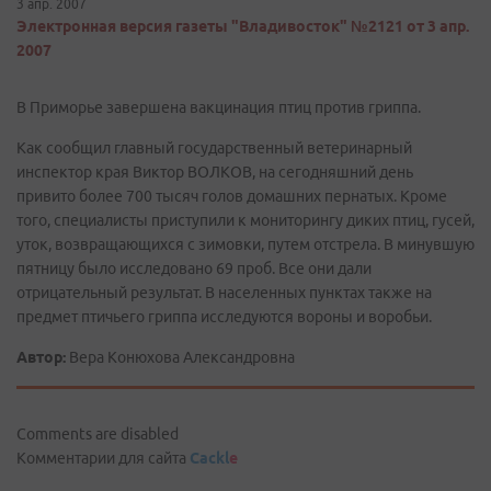
3 апр. 2007
Электронная версия газеты "Владивосток" №2121 от 3 апр.
2007
В Приморье завершена вакцинация птиц против гриппа.
Как сообщил главный государственный ветеринарный
инспектор края Виктор ВОЛКОВ, на сегодняшний день
привито более 700 тысяч голов домашних пернатых. Кроме
того, специалисты приступили к мониторингу диких птиц, гусей,
уток, возвращающихся с зимовки, путем отстрела. В минувшую
пятницу было исследовано 69 проб. Все они дали
отрицательный результат. В населенных пунктах также на
предмет птичьего гриппа исследуются вороны и воробьи.
Автор:
Вера Конюхова Александровна
Comments are disabled
Комментарии для сайта
Cackl
e