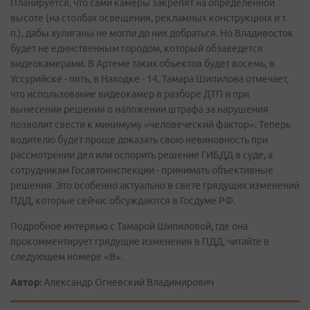
Планируется, что сами камеры закрепят на определенной
высоте (на столбах освещения, рекламных конструкциях и т.
п.), дабы хулиганы не могли до них добраться. Но Владивосток
будет не единственным городом, который обзаведется
видеокамерами. В Артеме таких объектов будет восемь, в
Уссурийске - пять, в Находке - 14. Тамара Шипилова отмечает,
что использование видеокамер в разборе ДТП и при
вынесении решения о наложении штрафа за нарушения
позволит свести к минимуму «человеческий фактор». Теперь
водителю будет проще доказать свою невиновность при
рассмотрении дел или оспорить решение ГИБДД в суде, а
сотрудникам Госавтоинспекции - принимать объективные
решения. Это особенно актуально в свете грядущих изменений
ПДД, которые сейчас обсуждаются в Госдуме РФ.
Подробное интервью с Тамарой Шипиловой, где она
прокомментирует грядущие изменения в ПДД, читайте в
следующем номере «В».
Автор:
Александр Огневский Владимирович