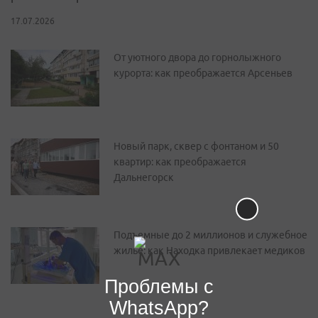
17.07.2026
От уютного двора до горнолыжного
курорта: как преображается Арсеньев
Новый парк, сквер с фонтаном и 50
квартир: как преображается
Дальнегорск
Подъемные до 2 миллионов и служебное
жилье: как Находка привлекает медиков
Проблемы с
WhatsApp?