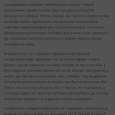
Скандировать название любимой рок-группы 9 марта
поклонники «Арии» начали, еще находясь за порогом
концертного дворца. Молча, правда, преодолев кордон охраны
на входе, толпа «арияманов» продолжила выкрикивать
заветные имена кумиров уже под дверями зала. Отголоски
предвкушающей концерт публики доносились и до гримерки,
где культовая пятерка коротала последние минуты перед
выходом на сцену.
Владивосток стал седьмым городом в мартовском
гастрольном туре «арийцев». Но то ли рок-идолы стали в
нашем городе слишком частыми гостями, то ли отсутствие у
благодарных зрителей финансов после череды праздников, а
может, до сих пор не убранный снег, а теперь - лед на дорогах
отпугнули ценителей рок-культуры. Зал был полупустым. Вот
только на качестве концерта это, к счастью, не отразилось, а
кто кому задал тон - артисты публике или наоборот, до сих пор
непонятно. Однако и те, и другие остались довольны.
Пообщаться с корреспондентом «В» «арийцы» согласились в
полном составе: гитаристы Владимир ХОЛСТИНИН и Сергей