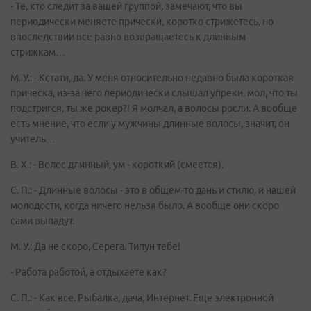
- Те, кто следит за вашей группой, замечают, что вы
периодически меняете прически, коротко стрижетесь, но
впоследствии все равно возвращаетесь к длинным
стрижкам…
М. У.: - Кстати, да. У меня относительно недавно была короткая
прическа, из-за чего периодически слышал упреки, мол, что ты
подстригся, ты же рокер?! Я молчал, а волосы росли. А вообще
есть мнение, что если у мужчины длинные волосы, значит, он
учитель…
В. Х.: - Волос длинный, ум - короткий (смеется).
С. П.: - Длинные волосы - это в общем-то дань и стилю, и нашей
молодости, когда ничего нельзя было. А вообще они скоро
сами выпадут.
М. У.: Да не скоро, Серега. Типун тебе!
- Работа работой, а отдыхаете как?
С. П.: - Как все. Рыбалка, дача, Интернет. Еще электронной