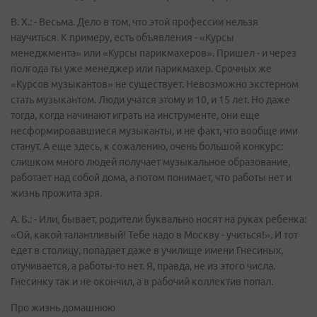
В. Х.: - Весьма. Дело в том, что этой профессии нельзя
научиться. К примеру, есть объявления - «Курсы
менеджмента» или «Курсы парикмахеров». Пришел - и через
полгода ты уже менеджер или парикмахер. Срочных же
«Курсов музыкантов» не существует. Невозможно экстерном
стать музыкантом. Люди учатся этому и 10, и 15 лет. Но даже
тогда, когда начинают играть на инструменте, они еще
несформировавшиеся музыканты, и не факт, что вообще ими
станут. А еще здесь, к сожалению, очень большой конкурс:
слишком много людей получает музыкальное образование,
работает над собой дома, а потом понимает, что работы нет и
жизнь прожита зря.
А. Б.: - Или, бывает, родители буквально носят на руках ребенка:
«Ой, какой талантливый! Тебе надо в Москву - учиться!». И тот
едет в столицу, попадает даже в училище имени Гнесиных,
отучивается, а работы-то нет. Я, правда, не из этого числа.
Гнесинку так и не окончил, а в рабочий коллектив попал.
Про жизнь домашнюю