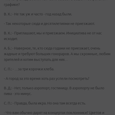
графике?
В. Х.: - Не так уж и часто - год назад были.
- Так некоторые сюда и десятилетиями не приезжают.
В. Х.: - Приглашают, мы и приезжаем. Инициатива не от нас
исходит.
А. Б.: - Наверное, те, кто сюда годами не приезжает, очень
жадные и требуют больших гонораров. А мы скромные, любим
зрителей и хотим выступать для них…
С. П.: - …за три корочки хлеба.
- А город за это время хоть раз успели посмотреть?
В. Д.: - Нет, только аэропорт, гостиницу. В аэропорту не было
пива - это минус.
С. П.: - Правда, была икра. Но она там всегда есть.
- Что вам обычно дарят на концертах поклонники? Цветов и