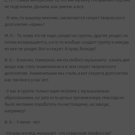
С. П.: - Самое интересное то, что мы музыку специально под них
не подгоняем. Делаем, как умеем, и все.
- В чем, по вашему мнению, заключается секрет творческого
долголетия «Арии»?
М. У.: - Те, кому это не надо, уходят из группы, другие уходят, но
потом возвращаются, а кто-то вообще создает группу и никуда
из нее не уходит. Вот и секрет. Я прав, Володя?
В. Х.: - Конечно. Наверное, мечта любого музыканта - узнать две
вещи: как стать знаменитым и в чем секрет творческого
долголетия. Знаменитыми мы стали, а вот секрета долголетия
как такового у нас нет.
- У вас в группе только один человек с музыкальным
образованием, но зато есть целых три инженера. Никогда не
было желания поработать по-настоящему, на заводе,
например?
В. Х.: - У меня - нет.
- На ваш взгляд, музыкант - это серьезная профессия?