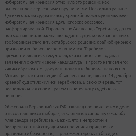
избирательная комиссия отменила это решение как
вынесенное с серьезными нарушениями. Несколько раньше
Дальнегорским судом по иску крайизбиркома муниципальная
избирательная комиссия Дальнегорска оказалась
расформированной. Параллельно Александр Теребилов, до тех
пор молчавший, неожиданно подал в суд исковое заявление с
требованием отменить октябрьское решение крайизбиркома о
признании выборов несостоявшимися. Теребилов
аргументировал иск тем, что он, оказывается, не подавал
заявления о снятии своей кандидатуры, а просто написал его;
каким образом этот документ попал в избирком - непонятно.
Мотивация такой позиции объяснена выше, однако 14 декабря
краевой суд отклонил иск Теребилова. В свою очередь, тот
воспользовался своим правом на пересмотр судебного
решения.
28 февраля Верховный суд РФ наконец поставил точку в деле
о несостоявшихся выборах, отклонив кассационную жалобу
Александра Теребилова. «Важно, что в непростой и
беспрецедентной ситуации мы поступили юридически
правильно и безупречно, - прокомментировал в беседе с