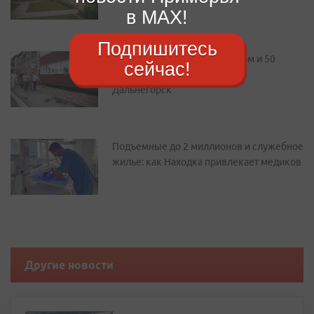
в MAX!
Подпишитесь
Новый парк, сквер с фонтаном и 50
сейчас!
квартир: как преображается
Дальнегорск
Подъемные до 2 миллионов и служебное
жилье: как Находка привлекает медиков
Другие новости