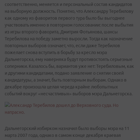
соответственно, меняется и персональный состав кандидатов
на выборную должность. Понятно, что Александру Теребилову
как одному из фаворитов первого тура было бы выгоднее
участвовать именно в повторном голосовании: после выбытия
из игры второго фаворита, Дмитрия Фотьянова, шансы
Теребилова на победу заметно выросли. Тогда как назначение
повторных выборов означает, что, если даже Теребилов
пожелает снова вступить в борьбу за кресло мэра
Дальнегорска, ему наверняка будут противостоять серьезные
соперники. Казалось бы, вариантов уже нет: Теребиловым, как
и другими кандидатами, подано заявление о снятии своей
кандидатуры, а значит, быть повторным выборам. Однако в
декабре произошла целая череда крайне любопытных
событий вокруг «несчастливых» выборов мэра Дальнегорска.
Дальнегорский избирком назначил было выборы мэра на 11
марта 2007 года, однако в самом конце декабря краевая