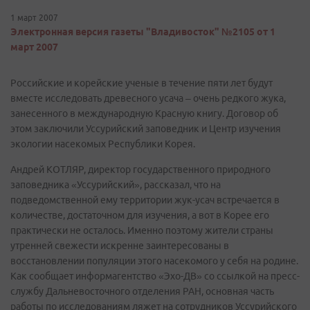
1 март 2007
Электронная версия газеты "Владивосток" №2105 от 1
март 2007
Российские и корейские ученые в течение пяти лет будут
вместе исследовать древесного усача – очень редкого жука,
занесенного в международную Красную книгу. Договор об
этом заключили Уссурийский заповедник и Центр изучения
экологии насекомых Республики Корея.
Андрей КОТЛЯР, директор государственного природного
заповедника «Уссурийский», рассказал, что на
подведомственной ему территории жук-усач встречается в
количестве, достаточном для изучения, а вот в Корее его
практически не осталось. Именно поэтому жители страны
утренней свежести искренне заинтересованы в
восстановлении популяции этого насекомого у себя на родине.
Как сообщает информагентство «Эхо-ДВ» со ссылкой на пресс-
службу Дальневосточного отделения РАН, основная часть
работы по исследованиям ляжет на сотрудников Уссурийского