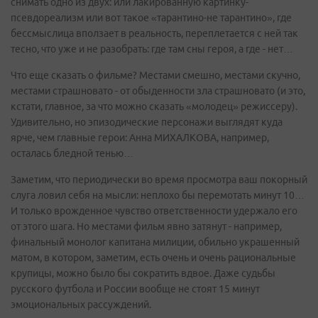
снимать одно из двух: или лакированную картинку-
псевдореализм или вот такое «тарантино-не тарантино», где
бессмыслица вползает в реальность, переплетается с ней так
тесно, что уже и не разобрать: где там сны героя, а где - нет…
Что еще сказать о фильме? Местами смешно, местами скучно,
местами страшновато - от обыденности зла страшновато (и это,
кстати, главное, за что можно сказать «молодец» режиссеру).
Удивительно, но эпизодические персонажи выглядят куда
ярче, чем главные герои: Анна МИХАЛКОВА, например,
осталась бледной тенью…
Заметим, что периодически во время просмотра ваш покорный
слуга ловил себя на мысли: неплохо бы перемотать минут 10…
И только врожденное чувство ответственности удержало его
от этого шага. Но местами фильм явно затянут - например,
финальный монолог капитана милиции, обильно украшенный
матом, в котором, заметим, есть очень и очень рациональные
крупицы, можно было бы сократить вдвое. Даже судьбы
русского футбола и России вообще не стоят 15 минут
эмоциональных рассуждений.