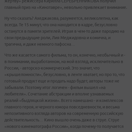
жертву» режиссера Кирилла СЕРЕБРЕННИКОВА получил
главный приз на «Кинотавре», невольно привлекает внимание.
Ну что сказать? Ахеджакова, разумеется, великолепна, как
всегда. Те 15 минут, что она находится в кадре, безусловно
останутся в памяти зрителей. Играя в чем-то даже пародию на
свои предыдущие роли, Лия Меджидовна и комична, и
трагична, и даже немного пафосна…
Что же касается самого фильма, то он, конечно, необычный и -
в понимании, выработанном, на мой взгляд, исключительно в
России, - авторско-коммерческий. Это значит, что
«крышеломности», безусловно, в ленте хватает, но про то, что
готовый продукт еще и продать надо будет, авторы тоже не
забывали. Поэтому итог логичен - фильм вышел «на
любителя». Сочетание абстракции и вполне узнаваемых
реалий «быдляцкой жизни». Всего намешано - и комплексов
главного героя, и черного юмора повседневности, и весьма
непозитивного взгляда авторов на современную российскую
действительность… Кино вышло очень даже в струе. Струе
«нового кинематографа России», когда почему-то получается