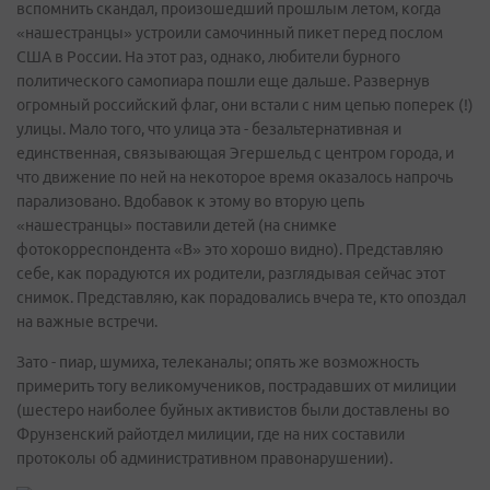
вспомнить скандал, произошедший прошлым летом, когда
«нашестранцы» устроили самочинный пикет перед послом
США в России. На этот раз, однако, любители бурного
политического самопиара пошли еще дальше. Развернув
огромный российский флаг, они встали с ним цепью поперек (!)
улицы. Мало того, что улица эта - безальтернативная и
единственная, связывающая Эгершельд с центром города, и
что движение по ней на некоторое время оказалось напрочь
парализовано. Вдобавок к этому во вторую цепь
«нашестранцы» поставили детей (на снимке
фотокорреспондента «В» это хорошо видно). Представляю
себе, как порадуются их родители, разглядывая сейчас этот
снимок. Представляю, как порадовались вчера те, кто опоздал
на важные встречи.
Зато - пиар, шумиха, телеканалы; опять же возможность
примерить тогу великомучеников, пострадавших от милиции
(шестеро наиболее буйных активистов были доставлены во
Фрунзенский райотдел милиции, где на них составили
протоколы об административном правонарушении).