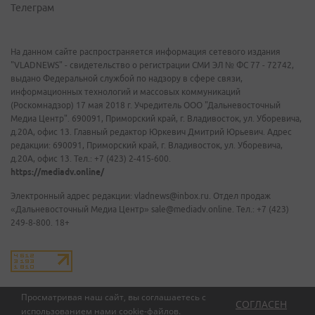
Телеграм
На данном сайте распространяется информация сетевого издания
"VLADNEWS" - свидетельство о регистрации СМИ ЭЛ № ФС 77 - 72742,
выдано Федеральной службой по надзору в сфере связи,
информационных технологий и массовых коммуникаций
(Роскомнадзор) 17 мая 2018 г. Учредитель ООО "Дальневосточный
Медиа Центр". 690091, Приморский край, г. Владивосток, ул. Уборевича,
д.20А, офис 13. Главный редактор Юркевич Дмитрий Юрьевич. Адрес
редакции: 690091, Приморский край, г. Владивосток, ул. Уборевича,
д.20А, офис 13. Тел.: +7 (423) 2-415-600.
https://mediadv.online/
Электронный адрес редакции: vladnews@inbox.ru. Отдел продаж
«Дальневосточный Медиа Центр» sale@mediadv.online. Тел.: +7 (423)
249-8-800. 18+
Просматривая наш сайт, вы соглашаетесь с
СОГЛАСЕН
использованием нами
cookie-файлов
.