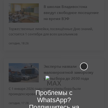
В школах Владивостока
введут свободное посещение
на время ВЭФ
Торжественные линейки, посвящённые Дню знаний,
состоятся 1 сентября для всех школьников
сегодня, 18:26
Эксперты назвали
маловероятной заморозку
утильсбора до 2030 года
С 1 января 2026 года ставки утильсбора были
Проблемы с
проиндексированы на 10–20%
WhatsApp?
сегодня, 17:28
Подпишитесь на