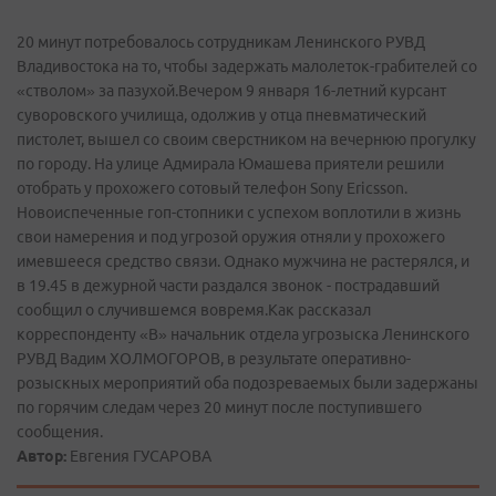
20 минут потребовалось сотрудникам Ленинского РУВД
Владивостока на то, чтобы задержать малолеток-грабителей со
«стволом» за пазухой.Вечером 9 января 16-летний курсант
суворовского училища, одолжив у отца пневматический
пистолет, вышел со своим сверстником на вечернюю прогулку
по городу. На улице Адмирала Юмашева приятели решили
отобрать у прохожего сотовый телефон Sony Ericsson.
Новоиспеченные гоп-стопники с успехом воплотили в жизнь
свои намерения и под угрозой оружия отняли у прохожего
имевшееся средство связи. Однако мужчина не растерялся, и
в 19.45 в дежурной части раздался звонок - пострадавший
сообщил о случившемся вовремя.Как рассказал
корреспонденту «В» начальник отдела угрозыска Ленинского
РУВД Вадим ХОЛМОГОРОВ, в результате оперативно-
розыскных мероприятий оба подозреваемых были задержаны
по горячим следам через 20 минут после поступившего
сообщения.
Автор:
Евгения ГУСАРОВА