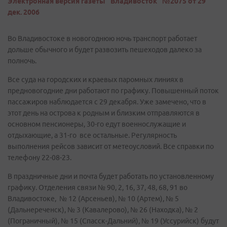
Электронная версия газеты "Владивосток" №2075 от 29
дек. 2006
Во Владивостоке в новогоднюю ночь транспорт работает
дольше обычного и будет развозить пешеходов далеко за
полночь.
Все суда на городских и краевых паромных линиях в
предновогодние дни работают по графику. Повышенный поток
пассажиров наблюдается с 29 декабря. Уже замечено, что в
этот день на острова к родным и близким отправляются в
основном пенсионеры, 30-го едут военнослужащие и
отдыхающие, а 31-го все остальные. Регулярность
выполнения рейсов зависит от метеоусловий. Все справки по
телефону 22-08-23.
В праздничные дни и почта будет работать по установленному
графику. Отделения связи № 90, 2, 16, 37, 48, 68, 91 во
Владивостоке, № 12 (Арсеньев), № 10 (Артем), № 5
(Дальнереченск), № 3 (Кавалерово), № 26 (Находка), № 2
(Пограничный), № 15 (Спасск-Дальний), № 19 (Уссурийск) будут